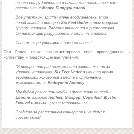
начали сотрудничество в начале мая после того, как
расстались с
Марко Питруццеллой
.
Все участники группы очень воодушевлены этой
новой главой в истории
Six Feet Under
и тем мощным
грувом, который
Растон
привносит в ритм-секцию.
Он настоящий разрушитель и отличный парень.
Совсем скоро увидимся с вами со сцены
".
Сам
Гросс
также прокомментировал своё присоединение к
коллективу и предстоящие выступления:
"
Я невероятно рад возможности занять место за
ударной установкой
Six Feet Under
в июне во время
европейских концертов вместе с отличными
музыкантами из
Embryonic Autopsy
.
Мы будем разносить клубы и фестивали по всей
Европе
, включая
Hellfest
,
Graspop
,
Copenhell
,
Mystic
Festival
и многие другие мероприятия.
Следите за расписанием концертов и увидимся
совсем скоро
".