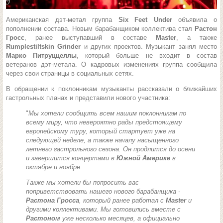
Американская дэт-метал группа
Six Feet Under
объявила о
пополнении состава. Новым барабанщиком коллектива стал
Растон
Гросс
, ранее выступавший в составе
Master
, а также
Rumplestiltskin Grinder
и других проектов. Музыкант занял место
Марко Питруццеллы
, который больше не входит в состав
ветеранов дэт-метала. О кадровых изменениях группа сообщила
через свои страницы в социальных сетях.
В обращении к поклонникам музыканты рассказали о ближайших
гастрольных планах и представили нового участника:
"
Мы хотели сообщить всем нашим поклонникам по
всему миру, что невероятно рады предстоящему
европейскому туру, который стартует уже на
следующей неделе, а также началу насыщенного
летнего гастрольного сезона. Он продлится до осени
и завершится концертами в
Южной Америке
в
октябре и ноябре.
Также мы хотели бы попросить вас
поприветствовать нашего нового барабанщика -
Растона Гросса
, который ранее работал с
Master
и
другими коллективами. Мы готовились вместе с
Растоном
уже несколько месяцев, а официально