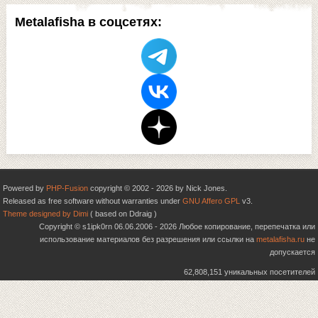
Metalafisha в соцсетях:
Powered by
PHP-Fusion
copyright © 2002 - 2026 by Nick Jones.
Released as free software without warranties under
GNU Affero GPL
v3.
Theme designed by Dimi
( based on Ddraig )
Copyright © s1ipk0rn 06.06.2006 - 2026 Любое копирование, перепечатка или
использование материалов без разрешения или ссылки на
metalafisha.ru
не
допускается
62,808,151 уникальных посетителей