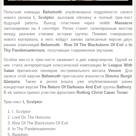
Польская команда
Behemoth
опубликовала подробности своего
нового релиза
I, Scvlptor
, выложив обложку и полный трек-лист
будущей работы. Выход пластинки через лейбл
Massacre
запланирован на 4 сентября. Релиз станет своеобразным мостом
между разными этапами истории группы. Помимо совершенно
нового материала, в него войдут заново записанные версии двух
ранних композиций
Behemoth
-
Rise Of The Blackstorm Of Evil
и
In
Thy Pandemaeternum
, получивших современное звучание.
Особое место в трек-листе занимают и две кавер-версии. Одной из
них стала интерпретация классической композиции
In League With
Satan
британских пионеров экстремального метала
Venom
. Для
записи этой версии
Behemoth
пригласили вокалиста
Dimmu Borgir
Шаграта
. Также в релиз вошла уже опубликованная ранее
концертная версия
The Return Of Darkness And Evil
группы
Bathory
.
В её записи принял участие фронтмен
Rotting Christ Сакис Толис
.
Трек-лист
I, Scvlptor
:
I, Scvlptor
Lord Ov The Horizons
Rise Of The Blackstorm Of Evil
In Thy Pandemaeternum
Begotten