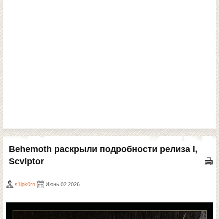
Behemoth раскрыли подробности релиза I,
Scvlptor
s1ipk0rn
Июнь 02 2026