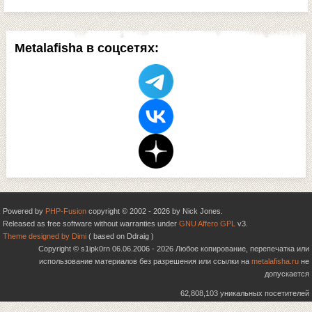
Metalafisha в соцсетях:
Powered by
PHP-Fusion
copyright © 2002 - 2026 by Nick Jones.
Released as free software without warranties under
GNU Affero GPL
v3.
Theme designed by Dimi
( based on Ddraig )
Copyright © s1ipk0rn 06.06.2006 - 2026 Любое копирование, перепечатка или
использование материалов без разрешения или ссылки на
metalafisha.ru
не
допускается
62,808,103 уникальных посетителей