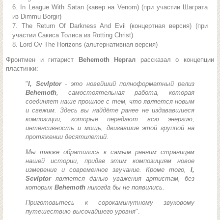
In League With Satan (кавер на Venom) (при участии Шаграта
из Dimmu Borgir)
The Return Of Darkness And Evil (концертная версия) (при
участии Сакиса Толиса из Rotting Christ)
Lord Ov The Horizons (альтернативная версия)
Фронтмен и гитарист
Behemoth Нергал
рассказал о концепции
пластинки:
"
I, Scvlptor
- это новейший полноформатный релиз
Behemoth
, самостоятельная работа, которая
соединяет наше прошлое с тем, что является новым
и свежим. Здесь вы найдёте ранее не издававшиеся
композиции, которые передают всю энергию,
интенсивность и мощь, двигавшие этой группой на
протяжении десятилетий.
Мы также обратились к самым ранним страницам
нашей истории, придав этим композициям новое
измерение и современное звучание. Кроме того,
I,
Scvlptor
является данью уважения артистам, без
которых
Behemoth
никогда бы не появились.
Приготовьтесь к сорокаминутному звуковому
путешествию высочайшего уровня
".