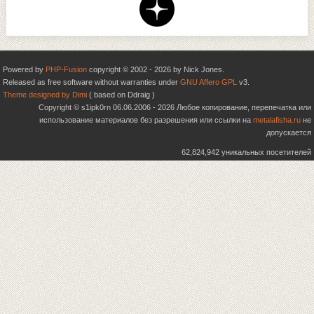
Powered by
PHP-Fusion
copyright © 2002 - 2026 by Nick Jones.
Released as free software without warranties under
GNU Affero GPL
v3.
Theme designed by Dimi
( based on Ddraig )
Copyright © s1ipk0rn 06.06.2006 - 2026 Любое копирование, перепечатка или
использование материалов без разрешения или ссылки на
metalafisha.ru
не
допускается
62,824,942 уникальных посетителей