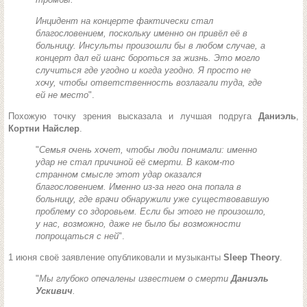
Инцидент на концерте фактически стал
благословением, поскольку именно он привёл её в
больницу. Инсульты произошли бы в любом случае, а
концерт дал ей шанс бороться за жизнь. Это могло
случиться где угодно и когда угодно. Я просто не
хочу, чтобы ответственность возлагали туда, где
ей не место
".
Похожую точку зрения высказала и лучшая подруга
Даниэль
,
Кортни Найслер
.
"
Семья очень хочет, чтобы люди понимали: именно
удар не стал причиной её смерти. В каком-то
странном смысле этот удар оказался
благословением. Именно из-за него она попала в
больницу, где врачи обнаружили уже существовавшую
проблему со здоровьем. Если бы этого не произошло,
у нас, возможно, даже не было бы возможности
попрощаться с ней
".
1 июня своё заявление опубликовали и музыканты
Sleep Theory
.
"
Мы глубоко опечалены известием о смерти
Даниэль
Ускивич
.