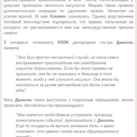
девушки произошло несколько инсультов. Медики также провели
дополнительную операцию по удалению тромба. Несмотря на
усилия врачей, 26 мая
Ускивич
скончалась. Однако родственники
погибшей впоследствии подчеркнули, что травма, полученная на
концерте, не рассматривается ими как непосредственная причина
смерти.
В интервью телеканалу
KSDK
двоюродная сестра
Даниэль
заявила:
"
Это был просто несчастный случай, но наша семья
воспринимает произошедшее как своеобразное
скрытое благословение. Если бы этой травмы не
произошло, она бы не оказалась в больнице в тот
момент, когда у неё случился инсульт. Она могла бы
находиться за рулём автомобиля или быть совсем
одна
".
Мать
Даниэль
также выступила с отдельным обращением, желая
прояснить обстоятельства произошедшего.
"
Мне кажется необходимым устранить путаницу
относительно событий, произошедших с
Даниэль
.
Ещё до концерта её мучили головные боли, и врачи
считают, что именно тогда начали образовываться
тромбы.