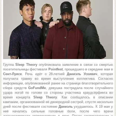
Группа
Sleep Theory
опубликовала заявление в связи со смертью
посетительницы фестиваля
Pointfest
, прошедшего в середине мая в
Сент-Луисе
. Речь идёт о 28-летней
Даниэль Ускивич
, которая
получила травму во время выступления коллектива. Согласно
информации, опубликованной ранее на странице благотворительного
сбора средств
GoFundMe
, девушка пострадала после случайного
удара ногой по голове со стороны участника краудсёрфинга во
время концерта
Sleep Theory
. Как сообщалось в описании
кампании, организованной её двоюродной сестрой, спустя несколько
дней после фестиваля состояние
Даниэль
ухудшилось. К 19 мая у
неё начались сильные головные боли, после чего врачи
диагностировали кровоизлияние в мозг. После госпитализации у