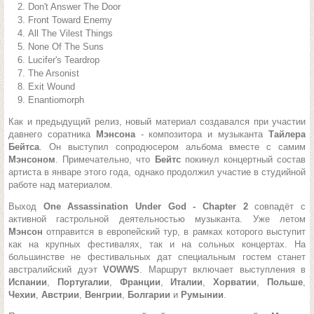
Don't Answer The Door
Front Toward Enemy
All The Vilest Things
None Of The Suns
Lucifer's Teardrop
The Arsonist
Exit Wound
Enantiomorph
Как и предыдущий релиз, новый материал создавался при участии
давнего соратника
Мэнсона
- композитора и музыканта
Тайлера
Бейтса
. Он выступил сопродюсером альбома вместе с самим
Мэнсоном
. Примечательно, что
Бейтс
покинул концертный состав
артиста в январе этого года, однако продолжил участие в студийной
работе над материалом.
Выход
One Assassination Under God - Chapter 2
совпадёт с
активной гастрольной деятельностью музыканта. Уже летом
Мэнсон
отправится в европейский тур, в рамках которого выступит
как на крупных фестивалях, так и на сольных концертах. На
большинстве не фестивальных дат специальным гостем станет
австралийский дуэт
VOWWS
. Маршрут включает выступления в
Испании
,
Португалии
,
Франции
,
Италии
,
Хорватии
,
Польше
,
Чехии
,
Австрии
,
Венгрии
,
Болгарии
и
Румынии
.