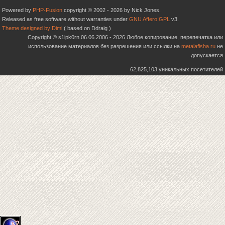
Powered by
PHP-Fusion
copyright © 2002 - 2026 by Nick Jones.
Released as free software without warranties under
GNU Affero GPL
v3.
Theme designed by Dimi
( based on Ddraig )
Copyright © s1ipk0rn 06.06.2006 - 2026 Любое копирование, перепечатка или
использование материалов без разрешения или ссылки на
metalafisha.ru
не
допускается
62,825,103 уникальных посетителей