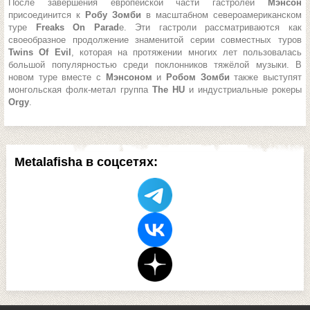
После завершения европейской части гастролей
Мэнсон
присоединится к
Робу Зомби
в масштабном североамериканском
туре
Freaks On Parad
e. Эти гастроли рассматриваются как
своеобразное продолжение знаменитой серии совместных туров
Twins Of Evil
, которая на протяжении многих лет пользовалась
большой популярностью среди поклонников тяжёлой музыки. В
новом туре вместе с
Мэнсоном
и
Робом Зомби
также выступят
монгольская фолк-метал группа
The HU
и индустриальные рокеры
Orgy
.
Metalafisha в соцсетях: