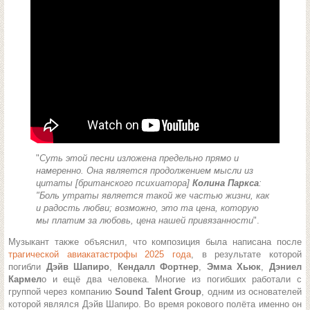
"
Суть этой песни изложена предельно прямо и
намеренно. Она является продолжением мысли из
цитаты [британского психиатора]
Колина Паркса
:
"Боль утраты является такой же частью жизни, как
и радость любви; возможно, это та цена, которую
мы платим за любовь, цена нашей привязанности
".
Музыкант также объяснил, что композиция была написана после
трагической авиакатастрофы 2025 года
, в результате которой
погибли
Дэйв Шапиро
,
Кендалл Фортнер
,
Эмма Хьюк
,
Дэниел
Кармел
о и ещё два человека. Многие из погибших работали с
группой через компанию
Sound Talent Group
, одним из основателей
которой являлся Дэйв Шапиро. Во время рокового полёта именно он