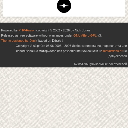
Powered by
PHP-Fusion
copyright © 2002 - 2026 by Nick Jones.
Released as free software without warranties under
GNU Affero GPL
v3.
Theme designed by Dimi
( based on Ddraig )
Copyright © s1ipk0rn 06.06.2006 - 2026 Любое копирование, перепечатка или
использование материалов без разрешения или ссылки на
metalafisha.ru
не
допускается
62,854,969 уникальных посетителей