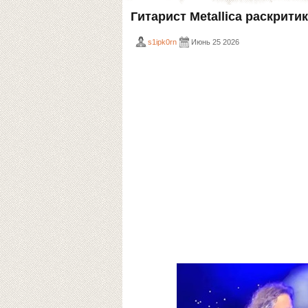
Гитарист Metallica раскрит
s1ipk0rn
Июнь 25 2026