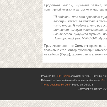
Продолжая мысль, музыкант заявил, ч
популярной музыки и авторского мастерст
"
Я надеюсь, что это приведёт к у
вообще и качества написания песе
- это мусор. Я надеюсь, что все 
интернет, смогут использовать сво
новых песен, будущего музыки и по
Повторю ещё раз: М-У-С-О-Р. Мусор
Примечательно, что
Хэмметт
произнес в 
правильно crap. Автор публикации отмечае
на кей-поп (K-pop
)
, однако сам музыкант ни
Powered by
PHP-Fusion
copyright © 2002 - 2026 by Nic
Released as free software without warranties under
GNU
Theme designed by Dimi
( based on Ddraig )
Copyright © s1ipk0rn 0