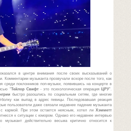
оказался в центре внимания после своих высказываний о
. Комментарии музыканта прозвучали вскоре после того, как
 среди поклонников поп-музыки, появившись на концерте в
исью "
Тейлор Свифт
- это психологическая операция
ЦРУ
".
нгрии
быстро разошлись по социальным сетям, где многие
тболку как выпад в адрес певицы. Последовавшая реакция
орые пользователи даже связали недавнее падение музыканта
е
с кармой. При этом остается неясным, хотел ли
Хэмметт
 отнесся к ситуации с юмором. Однако его недавнее интервью
то музыкант действительно весьма критично относится к
.