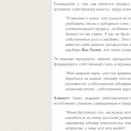
Размышляя о том, как менялся процесс
вспомнил собственную юность, когда осво
"
Я начинал с того, что учился по 
разбирать песни и гитарные соло,
утомительный процесс, особенно то
делали то же самое. У нас не было
собственные уши и альбомы. Это 
вместе трёх разных гитаристов 
альбома
Ван Хален
, все трое сыгр
По мнению музыканта, именно преодолен
формировать собственный стиль и музыка
"
Мне немного жаль, что те времен
бороться за знания, потому что в
решимость и вдохновение одновре
конечном итоге - собственное звуч
Хэмметт
также выразил обеспокоеннос
исполнение слишком совершенным и пред
"
Меня беспокоит то, насколько вс
находится на очень высоком уровн
огромному объёму технических знан
вопросом, к чему всё это ведёт
".