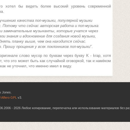
то хотел бы видеть более высокий уровень современной
ва.
лучшению качества поп-музыки, популярной музыки
н. Потому что сейчас авторская работа и поп-музыка
эти замечательные музыканты, которые учатся через
и знания и вдохновение для создания новой музыки,
днять планку выше, чем она находится сейчас.
. Прошу прощения у всех поклонников поп-музыки
".
оригинале слово мусор по буквам через букву K - krap, хотя
т, что это может быть как случайной оговоркой, так и намёком
как не уточнил, что именно имел в виду.
k Jones.
 Affero GPL
v3.
6.06.2006 - 2026 Любое копирование, перепечатка или использование материалов без р