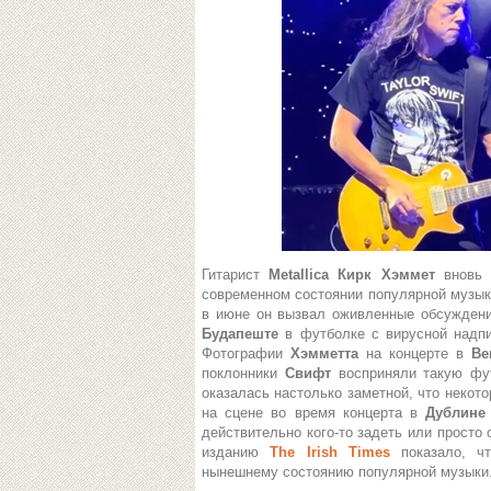
Гитарист
Metallica
Кирк Хэммет
вновь 
современном состоянии популярной музыки
в июне он вызвал оживленные обсуждения
Будапеште
в футболке с вирусной надп
Фотографии
Хэмметта
на концерте в
Ве
поклонники
Свифт
восприняли такую фу
оказалась настолько заметной, что некот
на сцене во время концерта в
Дублин
действительно кого-то задеть или просто
изданию
The Irish Times
показало, ч
нынешнему состоянию популярной музыки