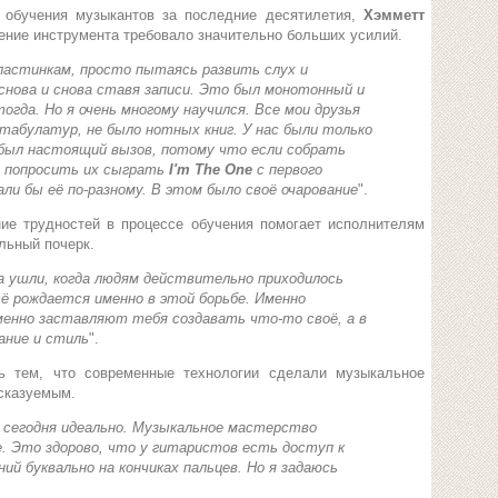
 обучения музыкантов за последние десятилетия,
Хэмметт
ение инструмента требовало значительно больших усилий.
пластинкам, просто пытаясь развить слух и
 снова и снова ставя записи. Это был монотонный и
гда. Но я очень многому научился. Все мои друзья
 табулатур, не было нотных книг. У нас были только
был настоящий вызов, потому что если собрать
и попросить их сыграть
I'm The One
с первого
али бы её по-разному. В этом было своё очарование
".
ие трудностей в процессе обучения помогает исполнителям
льный почерк.
а ушли, когда людям действительно приходилось
сё рождается именно в этой борьбе. Именно
менно заставляют тебя создавать что-то своё, а в
ание и стиль
".
ть тем, что современные технологии сделали музыкальное
сказуемым.
ё сегодня идеально. Музыкальное мастерство
е. Это здорово, что у гитаристов есть доступ к
ий буквально на кончиках пальцев. Но я задаюсь