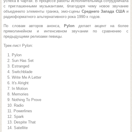
успеха в чартах. В процессе работы исполнительница сотрудничала
с приглашенными музыкантами, благодаря чему новое звучание
объединило элементы гранжа, эмо-сцены
Среднего Запада США
и
радиоформатного альтернативного рока 1990-х годов.
По словам авторов анонса,
Pylon
делает акцент на более
прямолинейном и интенсивном звучании по сравнению с
предыдущими релизами певицы.
Трек-лист Pylon:
Pylon
Sun Has Set
Estranged
Switchblade
Write Me A Letter
It's Alright
In Motion
Memories
Nothing To Prove
Radio
Powerlines
Spark
Despite That
Satellite