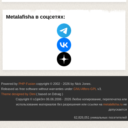
Metalafisha в соцсетях:
Powered by
PHP-Fusion
copyright © 2002 - 2026 by Nick Jones.
Released as free software without warranties under
GNU Affero GPL
v3.
Theme designed by Dimi
( based on Ddraig )
Copyright © s1ipk0rn 06.06.2006 - 2026 Любое копирование, перепечатка или
использование материалов без разрешения или ссылки на
metalafisha.ru
не
допускается
62,826,051 уникальных посетителей