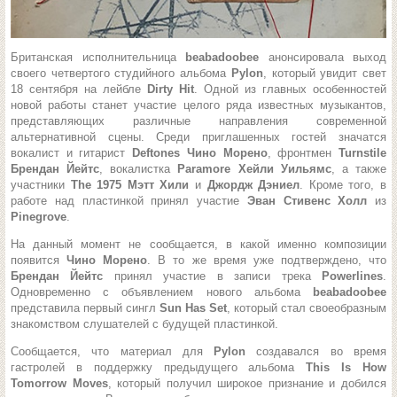
Британская исполнительница
beabadoobee
анонсировала выход
своего четвертого студийного альбома
Pylon
, который увидит свет
18 сентября на лейбле
Dirty Hit
. Одной из главных особенностей
новой работы станет участие целого ряда известных музыкантов,
представляющих различные направления современной
альтернативной сцены.
Среди приглашенных гостей значатся
вокалист и гитарист
Deftones Чино Морено
, фронтмен
Turnstile
Брендан Йейтс
, вокалистка
Paramore Хейли Уильямс
, а также
участники
The 1975 Мэтт Хили
и
Джордж Дэниел
. Кроме того, в
работе над пластинкой принял участие
Эван Стивенс Холл
из
Pinegrove
.
На данный момент не сообщается, в какой именно композиции
появится
Чино Морено
. В то же время уже подтверждено, что
Брендан Йейтс
принял участие в записи трека
Powerlines
.
Одновременно с объявлением нового альбома
beabadoobee
представила первый сингл
Sun Has Set
, который стал своеобразным
знакомством слушателей с будущей пластинкой.
Сообщается, что материал для
Pylon
создавался во время
гастролей в поддержку предыдущего альбома
This Is How
Tomorrow Moves
, который получил широкое признание и добился