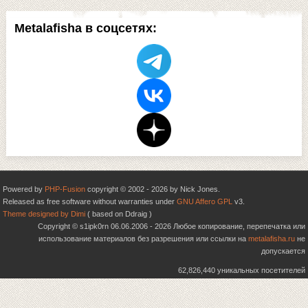
Metalafisha в соцсетях:
Powered by
PHP-Fusion
copyright © 2002 - 2026 by Nick Jones.
Released as free software without warranties under
GNU Affero GPL
v3.
Theme designed by Dimi
( based on Ddraig )
Copyright © s1ipk0rn 06.06.2006 - 2026 Любое копирование, перепечатка или
использование материалов без разрешения или ссылки на
metalafisha.ru
не
допускается
62,826,440 уникальных посетителей