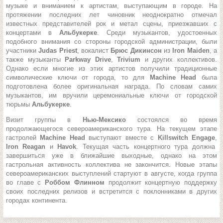
музыке и вниманием к артистам, выступающим в городе. На
протяжении последних лет чиновник неоднократно отмечал
известных представителей рок и метал сцены, приезжавших с
концертами в
Альбукерке
. Среди музыкантов, удостоенных
подобного внимания со стороны городской администрации, были
участники
Judas Priest
, вокалист
Брюс Дикинсон
из
Iron Maiden
, а
также музыканты
Parkway Drive
,
Trivium
и других коллективов.
Однако если многие из этих артистов получили традиционные
символические ключи от города, то для
Machine Head
была
подготовлена более оригинальная награда. По словам самих
музыкантов, им вручили церемониальные ключи от городской
тюрьмы
Альбукерке
.
Визит группы в
Нью-Мексико
состоялся во время
продолжающегося североамериканского тура. На текущем этапе
гастролей
Machine Head
выступают вместе с
Killswitch Engage
,
Iron Reagan
и
Havok
. Текущая часть концертного тура должна
завершиться уже в ближайшие выходные, однако на этом
гастрольная активность коллектива не закончится. Новые этапы
североамериканских выступлений стартуют в августе, когда группа
во главе с
Роббом Флинном
продолжит концертную поддержку
своих последних релизов и встретится с поклонниками в других
городах континента.