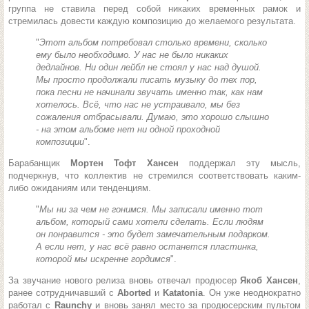
группа не ставила перед собой никаких временных рамок и
стремилась довести каждую композицию до желаемого результата.
"
Этот альбом потребовал столько времени, сколько
ему было необходимо. У нас не было никаких
дедлайнов. Ни один лейбл не стоял у нас над душой.
Мы просто продолжали писать музыку до тех пор,
пока песни не начинали звучать именно так, как нам
хотелось. Всё, что нас не устраивало, мы без
сожаления отбрасывали. Думаю, это хорошо слышно
- на этом альбоме нет ни одной проходной
композиции
".
Барабанщик
Мортен Тофт Хансен
поддержал эту мысль,
подчеркнув, что коллектив не стремился соответствовать каким-
либо ожиданиям или тенденциям.
"
Мы ни за чем не гонимся. Мы записали именно тот
альбом, который сами хотели сделать. Если людям
он понравится - это будет замечательным подарком.
А если нет, у нас всё равно останется пластинка,
которой мы искренне гордимся
".
За звучание нового релиза вновь отвечал продюсер
Якоб Хансен
,
ранее сотрудничавший с
Aborted
и
Katatonia
. Он уже неоднократно
работал с
Raunchy
и вновь занял место за продюсерским пультом