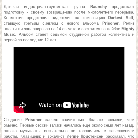
Датская индастриал-грув-метал группа
Raunchy
продолжает
подготовку к своему возвращению после многолетнего перерыва.
Коллектив представил видеоклип на композицию
Darkest Self
,
ставшую третьим синглом с нового альбома
Prisoner
. Релиз
пластинки запланирован на 14 августа и состоится на лейбле
Mighty
Music
. Альбом станет седьмой студийной работой коллектива и
первой за последние 12 лет.
Создание
Prisoner
заняло значительно больше времени, чем
обычно. Первые сессии записи начались ещё около семи лет назад,
однако музыканты сознательно не торопились с завершением
работы. Клавишник и вокалист
Йеппе Кристенсен
рассказал, что