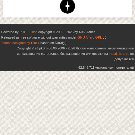
Powered by
PHP-Fusion
copyright © 2002 - 2026 by Nick Jones.
Released as free software without warranties under
GNU Affero GPL
v3.
Theme designed by Dimi
( based on Ddraig )
Copyright © s1ipk0rn 06.06.2006 - 2026 Любое копирование, перепечатка или
использование материалов без разрешения или ссылки на
metalafisha.ru
не
допускается
62,848,711 уникальных посетителей