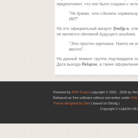
предположил, что оно было создано с исп
"
Не думаю, что сделать нормальну
ИИ?
"
На это официальный аккаунт
(hed)p.e.
отв
не является обложкой будущего альбома.
"
Это просто картинка. Никто не г
место
".
На данный момент группа подтвердила ли
Дата выхода
Relapse
, а также оформление
Powered by
PHP-Fusion
copyright © 2002 - 2026 by Nic
Released as free software without warranties under
GNU
Theme designed by Dimi
( based on Ddraig )
Copyright © s1ipk0rn 0