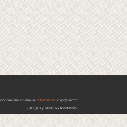
азрешения или ссылки на
metalafisha.ru
не допускается
62,806,881 уникальных посетителей