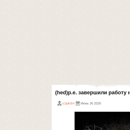
(hed)p.e. завершили работу
s1ipk0rn
Июнь 30 2026