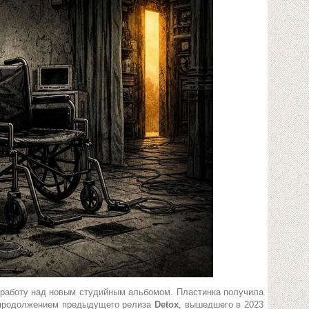
работу над новым студийным альбомом. Пластинка получила
 продолжением предыдущего релиза
Detox
, вышедшего в 2023