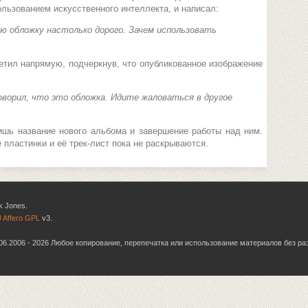
ользованием искусственного интеллекта, и написал:
ю обложку настолько дорого. Зачем использовать
етил напрямую, подчеркнув, что опубликованное изображение
оворил, что это обложка. Идите жаловаться в другое
шь название нового альбома и завершение работы над ним.
 пластинки и её трек-лист пока не раскрываются.
k Jones.
 Affero GPL
v3.
6.06.2006 - 2026 Любое копирование, перепечатка или использование материалов без р