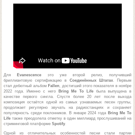
Для
Evanescence
это уже второй релиз, получивший
бриллиантовую сертификацию в
Соединённых Штатах
. Первым
стал дебютный альбом
Fallen
, достигший этого показателя в ноябре
2022 года. Именно с него
Bring Me To Life
была выпущена в
качестве первого сингла. Спустя более 20 лет после выхода
композиция остаётся одной из самых узнаваемых песен группы,
продолжает регулярно звучать на радиостанциях и сохраняет
популярность среди поклонников. В январе 2024 года
Bring Me To
Life
также преодолела отметку в один миллиард прослушиваний на
стриминговой платформе
Spotify
.
Одной из отличительных особенностей песни стали партии