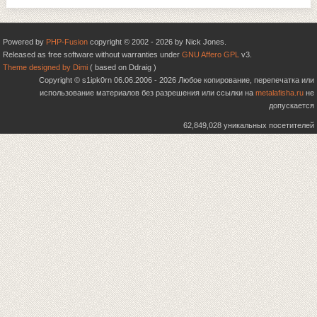
Powered by
PHP-Fusion
copyright © 2002 - 2026 by Nick Jones.
Released as free software without warranties under
GNU Affero GPL
v3.
Theme designed by Dimi
( based on Ddraig )
Copyright © s1ipk0rn 06.06.2006 - 2026 Любое копирование, перепечатка или
использование материалов без разрешения или ссылки на
metalafisha.ru
не
допускается
62,849,028 уникальных посетителей