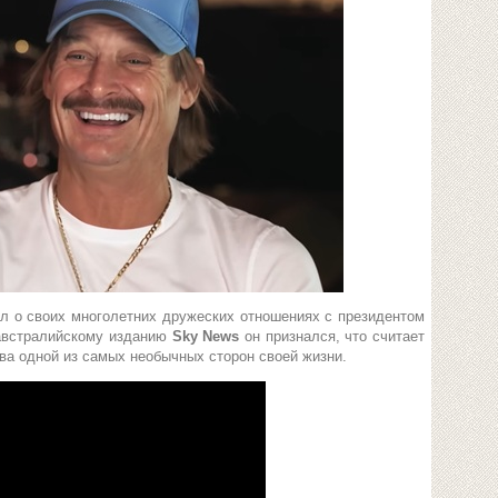
л о своих многолетних дружеских отношениях с президентом
 австралийскому изданию
Sky News
он признался, что считает
ва одной из самых необычных сторон своей жизни.