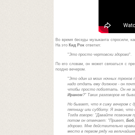
Во время беседы музыканта спросили, как
На это
Кид Рок
ответил:
"
Это просто чертовски здорово
".
По его словам, он может связаться с пр
поздно вечером.
"
Это один из моих ночных трюков п
надо отдать ему должное - он поч
чтобы просто поболтать. Он не зв
Ираном
?
" Таких разговоров не быв
Но бывает, что я сижу вечером с д
пятницу или субботу. Я знаю, что о
Тогда говорю: "
Давайте позвоним п
потом он отвечает: "
Привет,
Боб
здорово. Мне действительно нрав
место в первом ряду на величайше