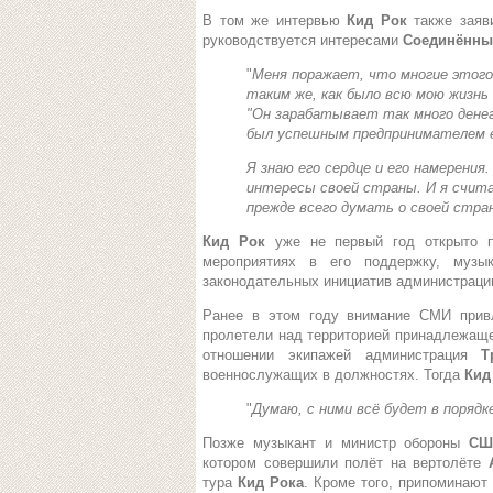
В том же интервью
Кид Рок
также заяв
руководствуется интересами
Соединённы
"
Меня поражает, что многие этого
таким же, как было всю мою жизнь
"
Он зарабатывает так много денег
был успешным предпринимателем е
Я знаю его сердце и его намерения.
интересы своей страны. И я счита
прежде всего думать о своей стра
Кид Рок
уже не первый год открыто 
мероприятиях в его поддержку, музы
законодательных инициатив администрац
Ранее в этом году внимание СМИ привл
пролетели над территорией принадлежаще
отношении экипажей администрация
Т
военнослужащих в должностях. Тогда
Кид
"
Думаю, с ними всё будет в порядк
Позже музыкант и министр обороны
СШ
котором совершили полёт на вертолёте
тура
Кид Рока
. Кроме того, припоминают