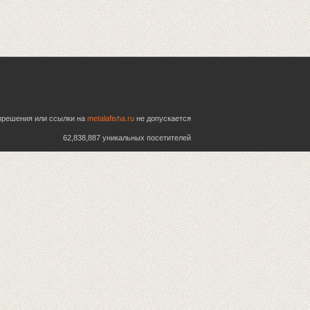
азрешения или ссылки на
metalafisha.ru
не допускается
62,838,887 уникальных посетителей