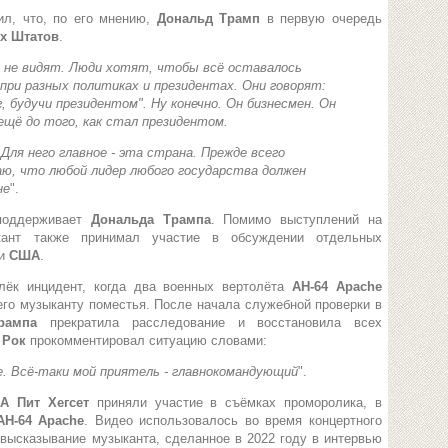
ил, что, по его мнению,
Дональд Трамп
в первую очередь
х Штатов
.
 не видят. Люди хотят, чтобы всё оставалось
 при разных политиках и президентах. Они говорят:
, будучи президентом
". Ну конечно. Он бизнесмен. Он
щё до того, как стал президентом.
 Для него главное - эта страна. Прежде всего
ю, что любой лидер любого государства должен
не
".
поддерживает
Дональда Трампа
. Помимо выступлений на
кант также принимал участие в обсуждении отдельных
ии
США
.
ёк инцидент, когда два военных вертолёта
AH-64 Apache
го музыканту поместья. После начала служебной проверки в
рампа
прекратила расследование и восстановила всех
 Рок
прокомментировал ситуацию словами:
е. Всё-таки мой приятель - главнокомандующий
".
А Пит Хегсет
приняли участие в съёмках проморолика, в
AH-64 Apache
. Видео использовалось во время концертного
 высказывание музыканта, сделанное в 2022 году в интервью