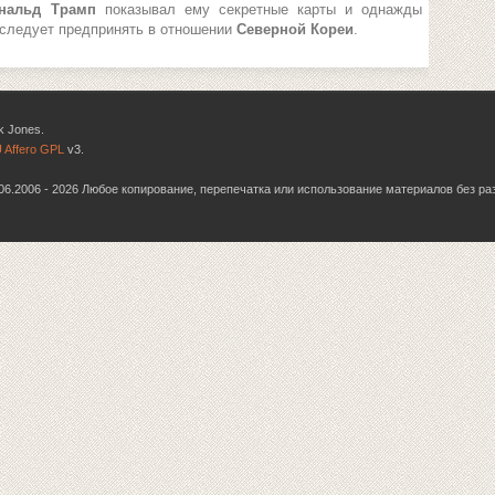
нальд Трамп
показывал ему секретные карты и однажды
я следует предпринять в отношении
Северной Кореи
.
k Jones.
 Affero GPL
v3.
6.06.2006 - 2026 Любое копирование, перепечатка или использование материалов без р