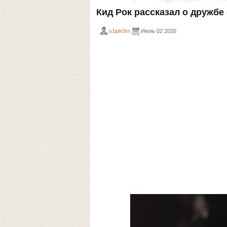
Кид Рок рассказал о дружб
s1ipk0rn
Июль 02 2026