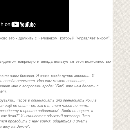
ово это - дружить с человеком, который "управляет миром".
езидентом напрямую и иногда пользуется этой возможностью
осле пары бокалов. Я знаю, когда лучше звонить. И
ти всегда отвечает. Или сам может позвонить,
онит мне с вопросами вроде: "
Боб
, что нам делать с
ает.
рузьями, часов в одиннадцать или двенадцать ночи в
н ещё не спит - он, как и я, спит часов по пять.
резиденту и просто поболтаем
". Люди не верят, а
, как дела?
" И начинается обычный разговор. Это
ится проводить с ним время, общаться и иметь
м шоу на Земле
".