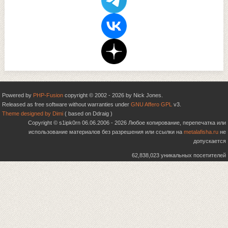
Powered by
PHP-Fusion
copyright © 2002 - 2026 by Nick Jones.
Released as free software without warranties under
GNU Affero GPL
v3.
Theme designed by Dimi
( based on Ddraig )
Copyright © s1ipk0rn 06.06.2006 - 2026 Любое копирование, перепечатка или
использование материалов без разрешения или ссылки на
metalafisha.ru
не
допускается
62,838,023 уникальных посетителей