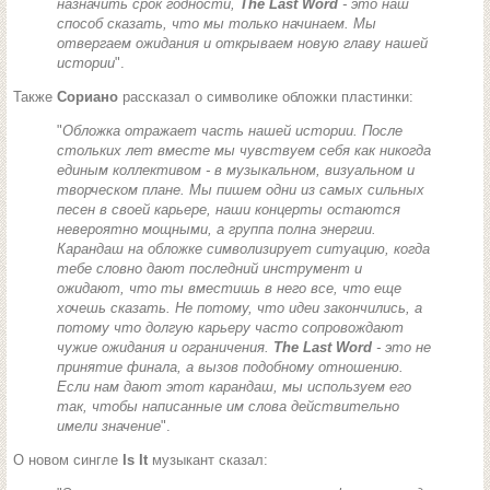
назначить срок годности,
The Last Word
- это наш
способ сказать, что мы только начинаем. Мы
отвергаем ожидания и открываем новую главу нашей
истории
".
Также
Сориано
рассказал о символике обложки пластинки:
"
Обложка отражает часть нашей истории. После
стольких лет вместе мы чувствуем себя как никогда
единым коллективом - в музыкальном, визуальном и
творческом плане. Мы пишем одни из самых сильных
песен в своей карьере, наши концерты остаются
невероятно мощными, а группа полна энергии.
Карандаш на обложке символизирует ситуацию, когда
тебе словно дают последний инструмент и
ожидают, что ты вместишь в него все, что еще
хочешь сказать. Не потому, что идеи закончились, а
потому что долгую карьеру часто сопровождают
чужие ожидания и ограничения.
The Last Word
- это не
принятие финала, а вызов подобному отношению.
Если нам дают этот карандаш, мы используем его
так, чтобы написанные им слова действительно
имели значение
".
О новом сингле
Is It
музыкант сказал: