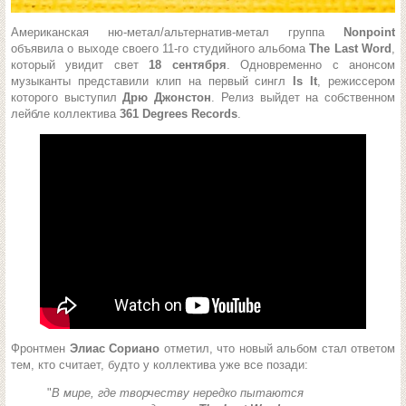
Американская ню-метал/альтернатив-метал группа
Nonpoint
объявила о выходе своего 11-го студийного альбома
The Last Word
,
который увидит свет
18 сентября
. Одновременно с анонсом
музыканты представили клип на первый сингл
Is It
, режиссером
которого выступил
Дрю Джонстон
. Релиз выйдет на собственном
лейбле коллектива
361 Degrees Records
.
Фронтмен
Элиас Сориано
отметил, что новый альбом стал ответом
тем, кто считает, будто у коллектива уже все позади:
"
В мире, где творчеству нередко пытаются