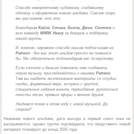
Спасибо невероятному художнику, создавшему
обложку и оформление нового альбома. Совсем скоро
мы расскажем, кто это.
Благодарим
Кайла
,
Стива
,
Билла
,
Джио
,
Скотта
и
всю команду
MNRK Heavy
за доверие и поддержку
нашей группы.
И, конечно, огромное спасибо нашим подписчикам на
Patreon
- без вас этот альбом просто не появился
бы. Мы обязательно отблагодарим вас по-крупному.
Если хотите и дальше помогать нам создавать
новую музыку, присоединяйтесь к нашему
Patreon
.
Там вы найдете эксклюзивные материалы со студии,
скидки, фирменный мерч, встречи с группой,
специальные издания винила, переиздания, рукописные
тексты песен, прямые эфиры и многое другое.
Увидимся позже в этом году с новой музыкой. До
скорого!
"
Название нового альбома, дата выхода и первый сингл пока не
раскрываются, однако группа подтвердила, что представить новый
материал планирует до конца 2026 года.