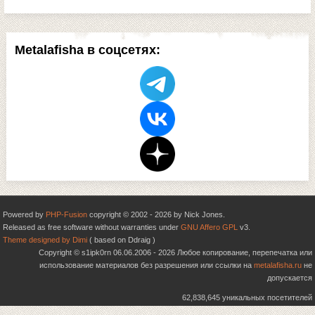
Metalafisha в соцсетях:
Powered by
PHP-Fusion
copyright © 2002 - 2026 by Nick Jones.
Released as free software without warranties under
GNU Affero GPL
v3.
Theme designed by Dimi
( based on Ddraig )
Copyright © s1ipk0rn 06.06.2006 - 2026 Любое копирование, перепечатка или
использование материалов без разрешения или ссылки на
metalafisha.ru
не
допускается
62,838,645 уникальных посетителей