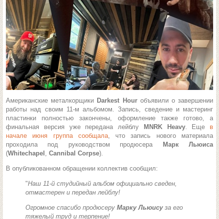
Американские металкорщики
Darkest Hour
объявили о завершении
работы над своим 11-м альбомом. Запись, сведение и мастеринг
пластинки полностью закончены, оформление также готово, а
финальная версия уже передана лейблу
MNRK Heavy
. Еще
в
начале июня группа сообщала
, что запись нового материала
проходила под руководством продюсера
Марк Льюиса
(
Whitechapel
,
Cannibal Corpse
).
В опубликованном обращении коллектив сообщил:
"
Наш 11-й студийный альбом официально сведен,
отмастерен и передан лейблу!
Огромное спасибо продюсеру
Марку Льюису
за его
тяжелый труд и терпение!