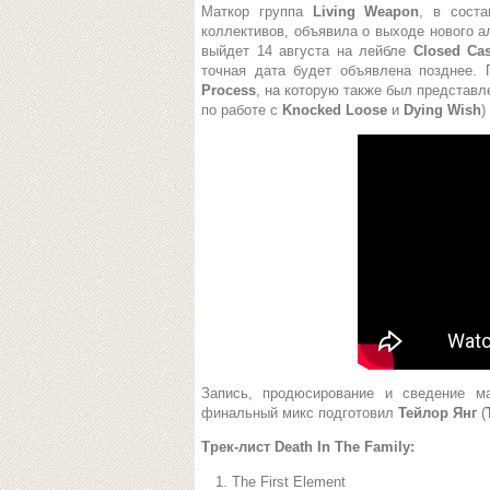
Маткор группа
Living Weapon
, в сост
коллективов, объявила о выходе нового 
выйдет 14 августа на лейбле
Closed Cas
точная дата будет объявлена позднее.
Process
, на которую также был представ
по работе с
Knocked Loose
и
Dying Wish
)
Запись, продюсирование и сведение м
финальный микс подготовил
Тейлор Янг
(
Трек-лист Death In The Family:
The First Element