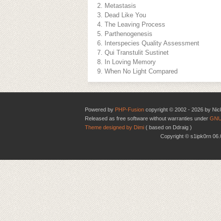
Metastasis
Dead Like You
The Leaving Process
Parthenogenesis
Interspecies Quality Assessment
Qui Transtulit Sustinet
In Loving Memory
When No Light Compared
Powered by
PHP-Fusion
copyright © 2002 - 2026 by Nic
Released as free software without warranties under
GNU
Theme designed by Dimi
( based on Ddraig )
Copyright © s1ipk0rn 0