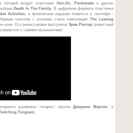
ав которой входят участники
Vein.fm
,
Fleshwater
и других
альбома
Death In The Family
. В цифровом формате пластинка
ket Activities
, а физические издания появятся в сентябре -
 Первым синглом с альбома стала композиция
The Leaving
лен клип. Его режиссерами выступили
Эрик Рихтер
(известный
 совместно с самими музыкантами.
атериала курировал гитарист группы
Джереми Мартин
, а
Twitching Tongues
).