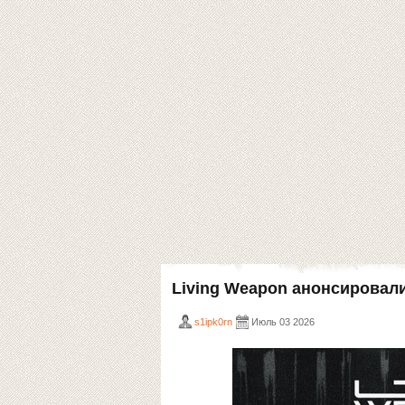
Living Weapon анонсировали
s1ipk0rn
Июль 03 2026