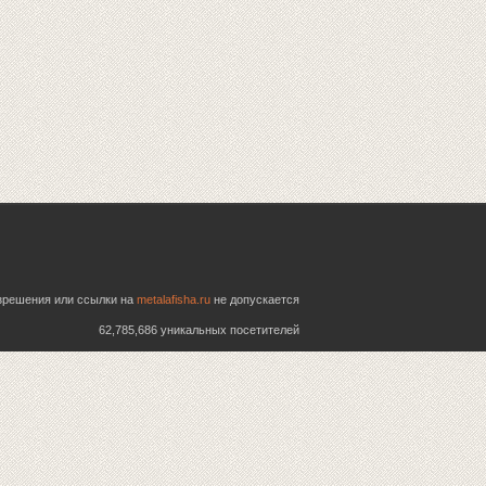
азрешения или ссылки на
metalafisha.ru
не допускается
62,785,686 уникальных посетителей