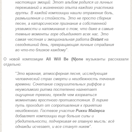
настоящих эмоций. Этот альбом родился из личных
переживаний и жизненного опыта каждого участника
группы. В каждой композиции нашли отражение боль,
размышления и стойкость. Это не просто сборник
песен, а катарсическое признание в собственной
уязвимости и напоминание о том, что даже в самые
темные моменты горе объединяет всех нас. Это
самая честная и эмоциональная работа
Distant
на
сегодняшний день, превращающая личные страдания
во что-то близкое каждому
".
О новой композиции
All Will Be (N)one
музыканты рассказали
отдельно:
"
Это мрачная, атмосферная песня, исследующая
человеческий страх смерти и неизбежность течения
времени. Сочетание сокрушительных риффов и
неумолимого ритма постепенно нагнетает
ощущение тревоги, прежде чем взорваться
моментами яростного противостояния. В лирике
путь проходит от сопротивления к принятию
неизбежного. Гостевое участие
Рикки Майерса
добавляет композиции еще больше силы и
убедительности, подчеркивая ее главную мысль: всё
однажды исчезает, и все станут никем"
.