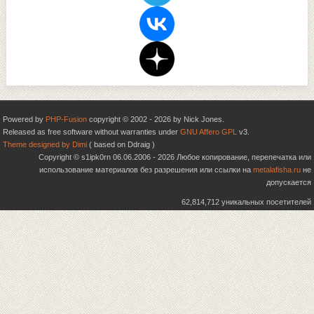
Powered by
PHP-Fusion
copyright © 2002 - 2026 by Nick Jones.
Released as free software without warranties under
GNU Affero GPL
v3.
Theme designed by Dimi
( based on Ddraig )
Copyright © s1ipk0rn 06.06.2006 - 2026 Любое копирование, перепечатка или
использование материалов без разрешения или ссылки на
metalafisha.ru
не
допускается
62,814,712 уникальных посетителей