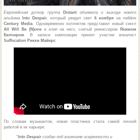
Европейская дэткор группа
Distant
объявила о выходе нового
альбома
Into Despair
, который увидит свет
6 ноября
на лейбле
Century Media
. Одновременно коллектив представил новый сингл
All Will Be (N)one
и клип на него, снятый режиссером
Яхимом
Белчером
. В записи композиции принял участие вокалист
Suffocation
Рикки Майерс
.
По словам музыкантов, новая пластинка стала самой личной
работой в их карьере:
"
Into Despair
создан под влиянием искренности и