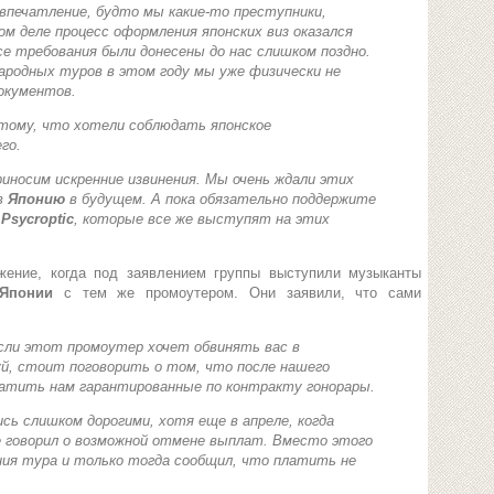
 впечатление, будто мы какие-то преступники,
м деле процесс оформления японских виз оказался
се требования были донесены до нас слишком поздно.
ародных туров в этом году мы уже физически не
окументов.
тому, что хотели соблюдать японское
го.
иносим искренние извинения. Мы очень ждали этих
в
Японию
в будущем. А пока обязательно поддержите
и
Psycroptic
, которые все же выступят на этих
жение, когда под заявлением группы выступили музыканты
Японии
с тем же промоутером. Они заявили, что сами
сли этот промоутер хочет обвинять вас в
й, стоит поговорить о том, что после нашего
латить нам гарантированные по контракту гонорары.
сь слишком дорогими, хотя еще в апреле, когда
е говорил о возможной отмене выплат. Вместо этого
ния тура и только тогда сообщил, что платить не