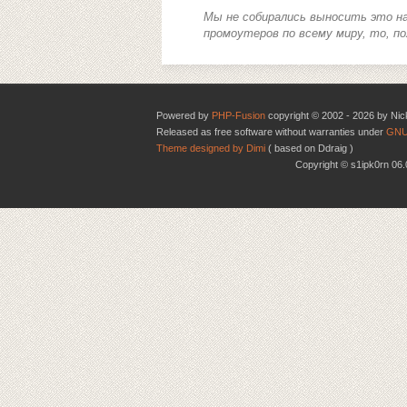
Мы не собирались выносить это на
промоутеров по всему миру, то, п
Powered by
PHP-Fusion
copyright © 2002 - 2026 by Nic
Released as free software without warranties under
GNU
Theme designed by Dimi
( based on Ddraig )
Copyright © s1ipk0rn 0