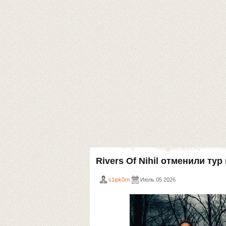
Rivers Of Nihil отменили ту
s1ipk0rn
Июль 05 2026