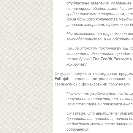
опубликовал заявление, создающее
пытающиеся обойти закон. На само
крайне сложным и запутанным, а в
Из-за большого количества междун
успевали завершить оформление д
Мы отказались от тура именно по
законодательство, а не обходить е
Нашим японским поклонникам мы пр
концертов и обязательно приедем 
наших друзей
The Zenith Passage
концертах
".
Ситуация получила неожиданное продол
Fallujah
, недавно гастролировавшие в
столкнулись с финансовыми проблемами:
"
Только что увидели этот пост. Е
нарушении контрактов, то, пожалу
июньского тура он отказался вып
Он заявил, что авиабилеты оказали
бронировались перелеты, ничего н
он дождался месяца после заверше
собирается.