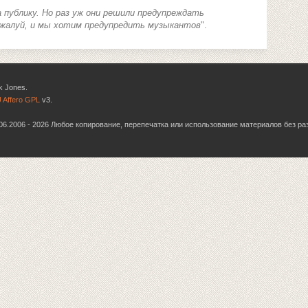
 публику. Но раз уж они решили предупреждать
ожалуй, и мы хотим предупредить музыкантов
".
k Jones.
 Affero GPL
v3.
6.06.2006 - 2026 Любое копирование, перепечатка или использование материалов без р