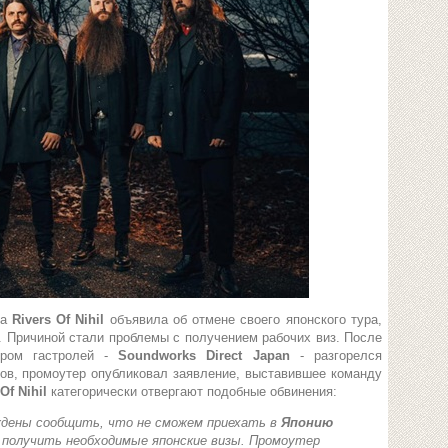
па
Rivers Of Nihil
объявила об отмене своего японского тура,
. Причиной стали проблемы с получением рабочих виз. После
ором гастролей -
Soundworks Direct Japan
- разгорелся
ов, промоутер опубликовал заявление, выставившее команду
Of Nihil
категорически отвергают подобные обвинения:
дены сообщить, что не сможем приехать в
Японию
я получить необходимые японские визы. Промоутер