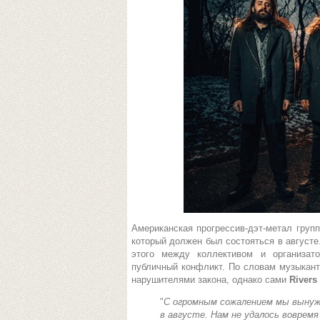
Американская прогрессив-дэт-метал груп
который должен был состояться в августе
этого между коллективом и организат
публичный конфликт. По словам музыкант
нарушителями закона, однако сами
Rivers 
"
С огромным сожалением мы вынуж
в августе. Нам не удалось воврем