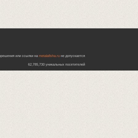
азрешения или ссылки на
metalafisha.ru
не допускается
62,785,730 уникальных посетителей