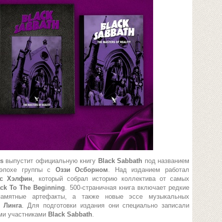
ns
выпустит официальную книгу
Black Sabbath
под названием
 эпохе группы с
Оззи Осборном
. Над изданием работал
с Хэлфин
, который собрал историю коллектива от самых
ck To The Beginning
. 500-страничная книга включает редкие
памятные артефакты, а также новые эссе музыкальных
 Линга
. Для подготовки издания они специально записали
ми участниками
Black Sabbath
.