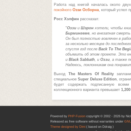
Работа над книгой началась около дву
покойного
Оззи Осборна
, который успел п
Росс Хэлфин
рассказал:
"
Оззи
и
Шэрон
хотели, чтобы кни
Бирмингеме
, но внезапная смерт
Он был полностью вовлечен в рабо
за несколько месяцев до последнег
спустя год после
Back To The Begi
объявить об этом проекте. Это кн
и
Black Sabbath
, и
Оззи
, а также 
Надеюсь, поклонникам она понрави
Выход
The Masters Of Reality
запланир
специальное
Super Deluxe Edition
, огран
будет содержать подписанную всеми
коллекционного варианта превышает
1,20
Powered by
PHP-Fusion
copyright © 2002 - 2026 by Nic
Released as free software without warranties under
GNU
Theme designed by Dimi
( based on Ddraig )