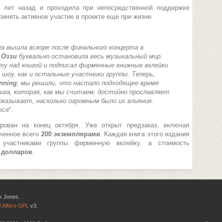
х лет назад и проходила при непосредственной поддержке
ринять активное участие в проекте еще при жизни.
га вышла вскоре после финального концерта в
ь
Оззи
буквально остановила весь музыкальный мир.
ту над книгой и подписал фирменные книжные вклейки
о шоу, как и остальные участники группы. Теперь,
nning
, мы решили, что настало подходящее время
ига, которая, как мы считаем, достойно прославляет
показывает, насколько огромным было их влияние.
тся
".
ован на конец октября. Уже открыт предзаказ, включая
иченное всего
200 экземплярами
. Каждая книга этого издания
 участниками группы фирменную вклейку, а стоимость
0 долларов
.
k Jones.
 Affero GPL
v3.