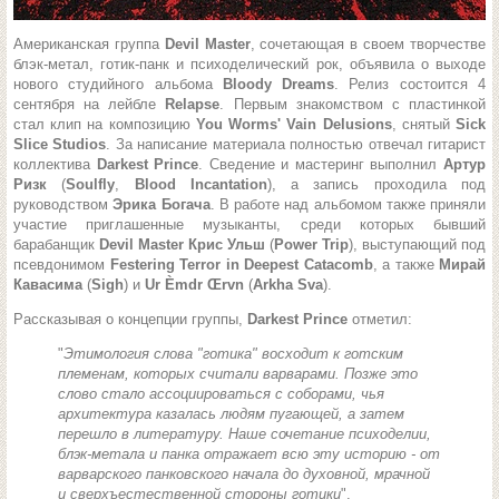
Американская группа
Devil Master
, сочетающая в своем творчестве
блэк-метал, готик-панк и психоделический рок, объявила о выходе
нового студийного альбома
Bloody Dreams
. Релиз состоится 4
сентября на лейбле
Relapse
. Первым знакомством с пластинкой
стал клип на композицию
You Worms' Vain Delusions
, снятый
Sick
Slice Studios
. За написание материала полностью отвечал гитарист
коллектива
Darkest Prince
. Сведение и мастеринг выполнил
Артур
Ризк
(
Soulfly
,
Blood Incantation
), а запись проходила под
руководством
Эрика Богача
. В работе над альбомом также приняли
участие приглашенные музыканты, среди которых бывший
барабанщик
Devil Master Крис Ульш
(
Power Trip
), выступающий под
псевдонимом
Festering Terror in Deepest Catacomb
, а также
Мирай
Кавасима
(
Sigh
) и
Ur Èmdr Œrvn
(
Arkha Sva
).
Рассказывая о концепции группы,
Darkest Prince
отметил:
"
Этимология слова "готика" восходит к готским
племенам, которых считали варварами. Позже это
слово стало ассоциироваться с соборами, чья
архитектура казалась людям пугающей, а затем
перешло в литературу. Наше сочетание психоделии,
блэк-метала и панка отражает всю эту историю - от
варварского панковского начала до духовной, мрачной
и сверхъестественной стороны готики
".