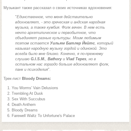
Музыкант также рассказал о своих источниках вдохновения:
"
Единственное, что меня действительно
вдохновляет, - это греческая и андская народная
музыка, а также кумбия. Фолк вечен. В нем есть
нечто архетипическое и первобытное, что
объединяет разные культуры. Моим любимым
поэтом остается
Уильям Батлер Йейтс
, который
называл народную музыку гордой и одинокой. Это
всегда было мне близко. Конечно, я по-прежнему
слушаю
G.I.S.M.
,
Bathory
и
Vlad Tepes
, но в
остальном нас гораздо больше вдохновляют фолк,
панк и психоделия
".
Трек-лист
Bloody Dreams:
You Worms' Vain Delusions
Trembling At Dusk
Sex With Succubus
Death Anthem
Bloody Dreams
Farewell Waltz To Unfortune's Palace