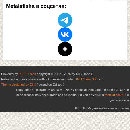
Metalafisha в соцсетях:
Powered by
PHP-Fusion
copyright © 2002 - 2026 by Nick Jones.
Released as free software without warranties under
GNU Affero GPL
v3.
Theme designed by Dimi
( based on Ddraig )
Copyright © s1ipk0rn 06.06.2006 - 2026 Любое копирование, перепечатка или
использование материалов без разрешения или ссылки на
metalafisha.ru
не
допускается
62,816,525 уникальных посетителей