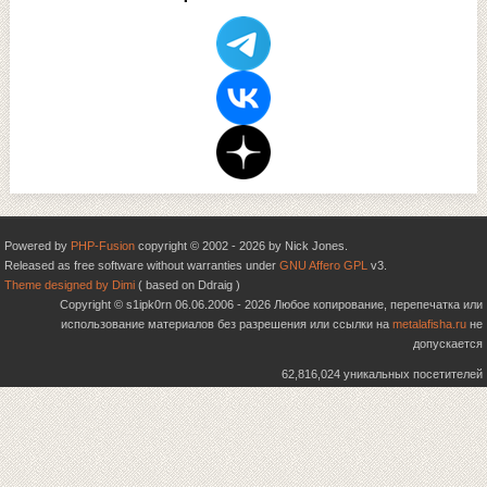
Powered by
PHP-Fusion
copyright © 2002 - 2026 by Nick Jones.
Released as free software without warranties under
GNU Affero GPL
v3.
Theme designed by Dimi
( based on Ddraig )
Copyright © s1ipk0rn 06.06.2006 - 2026 Любое копирование, перепечатка или
использование материалов без разрешения или ссылки на
metalafisha.ru
не
допускается
62,816,024 уникальных посетителей