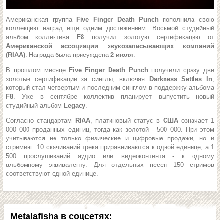
Американская группа
Five Finger Death Punch
пополнила свою
коллекцию наград еще одним достижением. Восьмой студийный
альбом коллектива
F8
получил золотую сертификацию от
Американской ассоциации звукозаписывающих компаний
(RIAA)
. Награда была присуждена
2 июля
.
В прошлом месяце
Five Finger Death Punch
получили сразу две
золотые сертификации за синглы, включая
Darkness Settles In
,
который стал четвертым и последним синглом в поддержку альбома
F8
. Уже в сентябре коллектив планирует выпустить новый
студийный альбом
Legacy
.
Согласно стандартам
RIAA
, платиновый статус в
США
означает 1
000 000 проданных единиц, тогда как золотой - 500 000. При этом
учитываются не только физические и цифровые продажи, но и
стриминг: 10 скачиваний трека приравниваются к одной единице, а 1
500 прослушиваний аудио или видеоконтента - к одному
альбомному эквиваленту. Для отдельных песен 150 стримов
соответствуют одной единице.
Metalafisha в соцсетях: