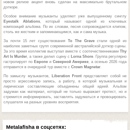
новом релизе акцент вновь сделан на максимально брутальном
дэткоре.
Особое внимание музыканты уделяют уже выпущенному синглу
Eyestalk Ablations
, который называют одной из ключевых
композиций альбома. По их словам, песня сопровождается клипом,
столь же жестким и запоминающимся, как и сама музыка.
За почти 15 лет существования
To The Grave
стали одной из
наиболее заметных групп современной австралийской дэткор сцены.
За это время коллектив выступал вместе с соотечественниками
Thy
Art Is Murder
, а также делил сцену с
Lorna Shore
. Группа регулярно
гастролирует по
Европе
и
Северной Америке
, а осенью 2026 года
отправится в очередной тур вместе с
Crown Magnetar
.
По замыслу музыкантов,
Liberation Front
представляет собой не
просто агрессивную запись, а работу, в которой музыкальная и
лирическая составляющие объединены общей идеей. Альбом
задуман как материал, который не только выражает протест, но и
стремится информировать, заставлять задуматься и провоцировать
слушателя на разных уровнях восприятия.
Metalafisha в соцсетях: