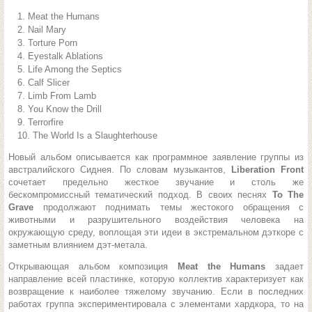
Meat the Humans
Nail Mary
Torture Porn
Eyestalk Ablations
Life Among the Septics
Calf Slicer
Limb From Lamb
You Know the Drill
Terrorfire
The World Is a Slaughterhouse
Новый альбом описывается как программное заявление группы из
австралийского Сиднея. По словам музыкантов,
Liberation Front
сочетает предельно жесткое звучание и столь же
бескомпромиссный тематический подход. В своих песнях
To The
Grave
продолжают поднимать темы жестокого обращения с
животными и разрушительного воздействия человека на
окружающую среду, воплощая эти идеи в экстремальном дэткоре с
заметным влиянием дэт-метала.
Открывающая альбом композиция
Meat the Humans
задает
направление всей пластинке, которую коллектив характеризует как
возвращение к наиболее тяжелому звучанию. Если в последних
работах группа экспериментировала с элементами хардкора, то на