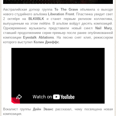
Австралийская дэткор группа
To The Grave
объявила о выходе
нового студийного альбома
Liberation Front
. Пластинка увидит свет
2 октября на
BLKIIBLK
и станет первым релизом коллектива,
выпущенным на этом лейбле. В альбом войдут десять композиций.
Одновременно музыканты представили новый сингл
Nail Mary
,
ставший продолжением серии премьер после ранее опубликованной
композиции
Eyestalk Ablations
. На песню снят клип, режиссером
которого выступил
Колин Джеффс
.
Вокалист группы
Дейн Эванс
рассказал, чему посвящена новая
композиция.