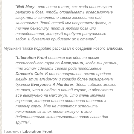
"
Nail Mary
- это песня о том, как люди используют
религию и бога, чтобы оправдывать всевозможные
зверства и заявлять о своем господстве над
животными. Этой песней мы направляем факел, а
точнее бензопилу, против любого бога или
последователя, который требует ритуального
забоя, и буквально прибиваем их к стенам
".
Музыкант также подробно рассказал о создании нового альбома.
"
Liberation Front
появился как идея во время
прошлогоднего тура по
Австралии
, когда мы решили,
что хотим сделать своего рода продолжение
Director's Cuts
. В итоге получилось нечто среднее
между этим альбомом и гораздо более разъяренным
братом
Everyone's A Murderer
. Здесь собрано многое
из того, что я люблю в нашей группе, и абсолютно
все выкручено на максимум. Это очень мрачная
агрессия, которая словно постоянно тянется к
твоему горлу. Мне не терпится исполнить
некоторые из этих песен вживую, и это
действительно захватывающая новая глава для
группы
".
Трек-лист
Liberation Front
: