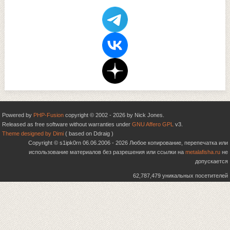
Powered by
PHP-Fusion
copyright © 2002 - 2026 by Nick Jones.
Released as free software without warranties under
GNU Affero GPL
v3.
Theme designed by Dimi
( based on Ddraig )
Copyright © s1ipk0rn 06.06.2006 - 2026 Любое копирование, перепечатка или
использование материалов без разрешения или ссылки на
metalafisha.ru
не
допускается
62,787,479 уникальных посетителей