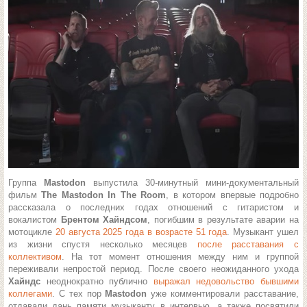
Группа
Mastodon
выпустила 30-минутный мини-документальный
фильм
The Mastodon In The Room
, в котором впервые подробно
рассказала о последних годах отношений с гитаристом и
вокалистом
Брентом Хайндсом
, погибшим в результате аварии на
мотоцикле
20 августа 2025 года в возрасте 51 года
. Музыкант ушел
из жизни спустя несколько месяцев
после расставания с
коллективом
. На тот момент отношения между ним и группой
переживали непростой период. После своего неожиданного ухода
Хайндс
неоднократно публично
выражал недовольство бывшими
коллегами
. С тех пор
Mastodon
уже комментировали расставание,
отдавали дань памяти музыканту в интервью, а также посвятили