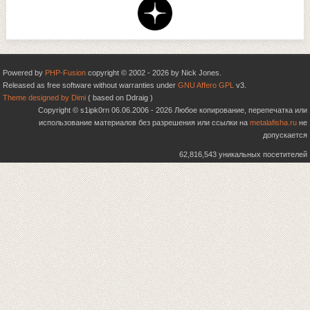
Powered by
PHP-Fusion
copyright © 2002 - 2026 by Nick Jones.
Released as free software without warranties under
GNU Affero GPL
v3.
Theme designed by Dimi
( based on Ddraig )
Copyright © s1ipk0rn 06.06.2006 - 2026 Любое копирование, перепечатка или
использование материалов без разрешения или ссылки на
metalafisha.ru
не
допускается
62,816,543 уникальных посетителей