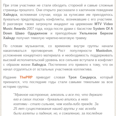
При этом участники не стали обходить стороной и самые сложные
страницы прошлого. Они открыто рассказали о хаотичном поведении
Хайндса
, вспоминая случаи, когда за кулисами им приходилось
буквально предотвращать конфликты, возникавшие с его участием.
В разговоре также затронули инцидент на церемонии
MTV Video
Music Awards
2007 года, когда после драки с басистом
System Of A
Down
Шаво Одаджяном
и преподобным
Уильямом Берком
Хайндс
получил тяжелую черепно-мозговую травму.
По словам музыкантов, со временем внутри группы начали
накапливаться противоречия. Рост популярности
Mastodon
,
усложнение концертного материала и необходимость поддерживать
высокий исполнительский уровень все сильнее вступали в конфликт
с образом жизни
Хайндса
. Постепенно это привело к тому, что он
начал отдаляться от остальных участников коллектива.
Издание
ThePRP
приводит словая
Троя Сандерса
, который
признался, что последние годы стали самыми тяжелыми за всю
историю группы.
"
Мрачное настроение, алкоголь и все то, что держало
его в своих тисках - буквально впилось в него
когтями - стало сильнее, чем когда-либо прежде. За
25 лет существования нашей группы у нас всегда
были взлеты и падения, но, к сожалению, за последние