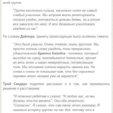
всей группе.
"
Группа настолько сильна, насколько силен ее самый
слабый участник. Мы втроем могли репетировать
сколько угодно, готовиться целыми днями, но в итоге
все зависело от него. И это буквально уничтожало
каждого из нас
".
По словам
Дэйлора
, принять происходящее было особенно тяжело.
"
Это было ужасно. Очень тяжело, очень грустно. Мы
просто хотели снова увидеть того прекрасного,
удивительного
Брента Хайндса
- человека, который
выходил на сцену, выкладывался полностью, кричал
во весь голос и играл невероятные, потрясающие
соло. Мы отчаянно хотели вернуть именно его. Но
снова и снова он показывал нам, что без серьезных
перемен этот человек уже не вернется
".
Трой Сандерс
подробно рассказал и о том, как принималось
решение о расставании.
"
Я позвонил ребятам и сказал: "
Я люблю вас, но мы
должны что-то менять
". Они оба ответили:
"
Согласны
". Я сказал, что сам начну этот разговор. Я
назначил встречу группы на час дня, потому что в