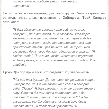
позаботиться о собственном психическом
состоянии
".
Несмотря на произошедшее, участники группы были уверены, что
однажды обязательно помирятся с
Хайндсом
.
Трой Сандерс
признался:
"
Я был абсолютно уверен, хотя сейчас не могу
поверить, что ошибался. Мне казалось, что через
несколько месяцев или, может быть, через год-два
наступит момент, когда все повторится, как это
происходило тысячи раз раньше. Мы встретимся,
извинимся друг перед другом, обнимемся и скажем: "
Я
люблю тебя
". Я не знал, когда именно это случится,
но был уверен, что это обязательно произойдет. И я
ошибся
".
Брэнн Дэйлор
признался, что разделял эту уверенность.
"
Мы все так думали. Да, он писал неприятные вещи в
интернете, но я лишь закатывал глаза и говорил
себе: "
Ладно
". Я был уверен, что он не имеет этого в
виду. Стоило бы нам снова встретиться, я бы
спросил: "
Слушай, что это вообще было?
" Он бы
рассмеялся, мы бы обнялись, сказали друг другу:
"
Люблю тебя
", и продолжили работать. Я