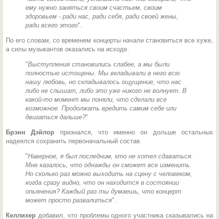
ему нужно заняться своим счастьем, своим
здоровьем - ради нас, ради себя, ради своей жены,
ради всего этого
".
По его словам, со временем концерты начали становиться все хуже,
а силы музыкантов оказались на исходе.
"
Выступления становились слабее, а мы были
полностью истощены. Мы вкладывали в него всю
нашу любовь, но складывалось ощущение, что нас
либо не слышат, либо это уже никого не волнует. В
какой-то момент мы поняли, что сделали все
возможное. Продолжать вредить самим себе или
двигаться дальше?
"
Брэнн Дэйлор
признался, что именно он дольше остальных
надеялся сохранить первоначальный состав.
"
Наверное, я был последним, кто не хотел сдаваться.
Мне казалось, что однажды он сможет все изменить.
Но сколько раз можно выходить на сцену с человеком,
когда сразу видно, что он находится в состоянии
опьянения? Каждый раз ты думаешь, что концерт
может просто развалиться
".
Келлихер
добавил, что проблемы одного участника сказывались на