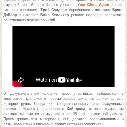
ему свой первый сингл без его участия -
Your Ghost Again
. Теперь
гитарист и вокалист
Трой Сандерс
, барабанщик и вокалист
Брэнн
Дэйлор
и гитарист
Билл Келлихер
решили подробно рассказать
собственную версию событий.
В документальном фильме трое участников собираются в
кинотеатре, где вместе просматривают архивные записи за всю
историю группы. Среди них - концертные выступления, закулисные
съемки и моменты, связанные с
Хайндсом
, которые музыканты
считают одними из самых ярких за 25 лет совместной работы.
Просматривая эти материалы, они делятся воспоминаниями и
размышлениями о ключевых этапах истории коллектива.