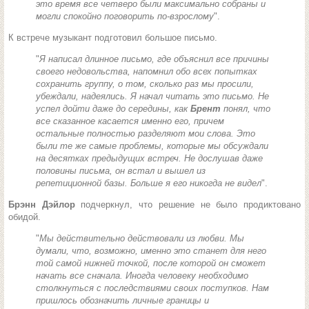
это время все четверо были максимально собраны и
могли спокойно поговорить по-взрослому
".
К встрече музыкант подготовил большое письмо.
"
Я написал длинное письмо, где объяснил все причины
своего недовольства, напомнил обо всех попытках
сохранить группу, о том, сколько раз мы просили,
убеждали, надеялись. Я начал читать это письмо. Не
успел дойти даже до середины, как
Брент
понял, что
все сказанное касается именно его, причем
остальные полностью разделяют мои слова. Это
были те же самые проблемы, которые мы обсуждали
на десятках предыдущих встреч. Не дослушав даже
половины письма, он встал и вышел из
репетиционной базы. Больше я его никогда не видел
".
Брэнн Дэйлор
подчеркнул, что решение не было продиктовано
обидой.
"
Мы действительно действовали из любви. Мы
думали, что, возможно, именно это станет для него
той самой нижней точкой, после которой он сможет
начать все сначала. Иногда человеку необходимо
столкнуться с последствиями своих поступков. Нам
пришлось обозначить личные границы и