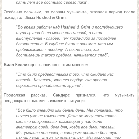
пять лет все достигло своего пика
".
Особенно сложным, по словам музыканта, оказался период после
выхода альбома
Hushed & Grim
.
"
Во время работы над
Hushed & Grim
и последующего
тура группа была менее сплоченной, а наши
выступления - слабее, чем когда-либо за последнее
десятилетие. В глубине души я понимал, что мы
приближаемся к пределу. А после того, как
достигаешь такого предела, начинается спад
".
Билл Келлихер
согласился с этим мнением.
"
Это было предвестником того, что ожидало нас
впереди. Казалось, что его сердце уже просто
перестало принадлежать группе
".
Продолжая рассказ,
Сандерс
признался, что музыканты
неоднократно пытались изменить ситуацию.
"
Все было очевидно как белый день. Мы понимали, что
ничего уже не изменится. Даже не могу сосчитать,
сколько откровенных разговоров у нас было
вчетвером среди бела дня, когда все были трезвы.
Мы умоляли человека, с которым прожили большую
часть своей жизни, услышать нас. Мы говорили, что