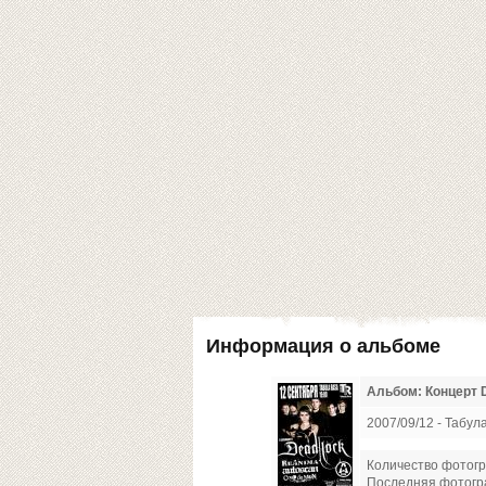
Информация о альбоме
Альбом: Концерт D
2007/09/12 - Табул
Количество фотогр
Последняя фотог