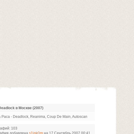
eadlock в Москве (2007)
а Раса - Deadlock, Reanima, Coup De Main, Autoscan
афий: 103
рафия добавлена
s1ipk0rn
на 17 Сентябрь 2007 00:41