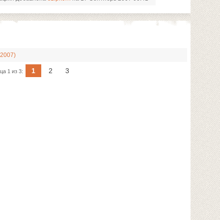
(2007)
1
2
3
ца 1 из 3: