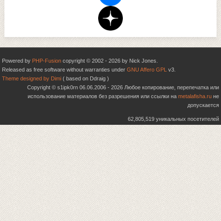
Powered by
PHP-Fusion
copyright © 2002 - 2026 by Nick Jones.
Released as free software without warranties under
GNU Affero GPL
v3.
Theme designed by Dimi
( based on Ddraig )
Copyright © s1ipk0rn 06.06.2006 - 2026 Любое копирование, перепечатка или
использование материалов без разрешения или ссылки на
metalafisha.ru
не
допускается
62,805,519 уникальных посетителей