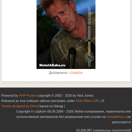
Добавлено:
s1ipk0rn
Powered by
PHP-Fusion
copyright © 2002 - 2026 by Nick Jones.
Released as free software without warranties under
GNU Affero GPL
v3.
Theme designed by Dimi
( based on Ddraig )
Copyright © s1ipk0rn 06.06.2006 - 2026 Любое копирование, перепечатка или
использование материалов без разрешения или ссылки на
metalafisha.ru
не
допускается
62,836,987 уникальных посетителей