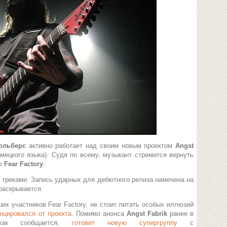
Вольберс
активно работает над своим новым проектом
Angst
мецкого языка). Судя по всему, музыкант стремится вернуть
ию
Fear Factory
.
 треками. Запись ударных для дебютного релиза намечена на
раскрывается.
их участников Fear Factory, не стоит питать особых иллюзий
нцировался от проекта
. Помимо анонса
Angst Fabrik
ранее в
как сообщается,
готовит новую супергруппу
с