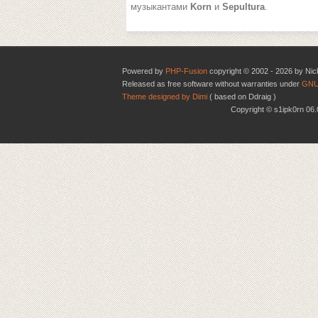
музыкантами
Korn
и
Sepultura
.
Powered by
PHP-Fusion
copyright © 2002 - 2026 by Nic
Released as free software without warranties under
GNU
Theme designed by Dimi
( based on Ddraig )
Copyright © s1ipk0rn 0