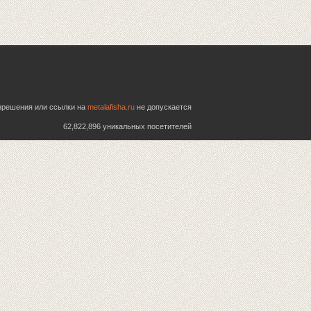
азрешения или ссылки на
metalafisha.ru
не допускается
62,822,896 уникальных посетителей