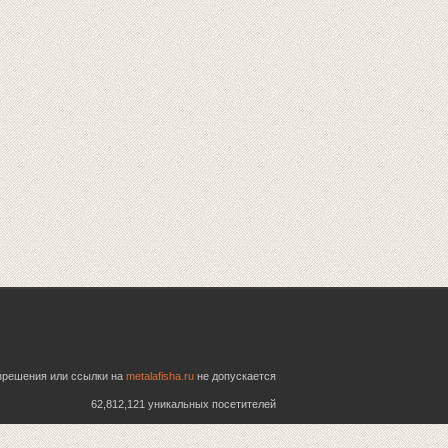
азрешения или ссылки на
metalafisha.ru
не допускается
62,812,121 уникальных посетителей