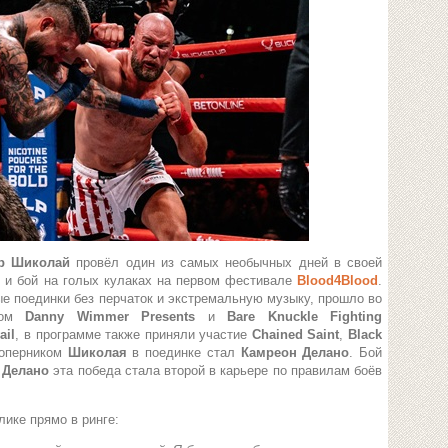
др Шиколай
провёл один из самых необычных дней в своей
е и бой на голых кулаках на первом фестивале
Blood4Blood
.
е поединки без перчаток и экстремальную музыку, прошло во
ктом
Danny Wimmer Presents
и
Bare Knuckle Fighting
ail
, в программе также приняли участие
Chained Saint
,
Black
Соперником
Шиколая
в поединке стал
Камреон Делано
. Бой
я
Делано
эта победа стала второй в карьере по правилам боёв
лике прямо в ринге: