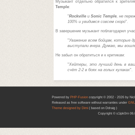
Музыкант отдельно обратился к зрител
Temple
:
"
Rockville
и
Sonic Temple
, не пере
100% и увидимся совсем скоро
".
В завершение музыкант поблагодарил учас
"
Уважение всем бойцам, которые др
выступали вчера. Думаю, мы вошли
Не забыл он обратиться и к критикам:
"
Хейтеры, это лучший день в ваше
счёт 2-2 в боях на голых кулаках
".
Powered by
PHP-Fusion
copyright © 2002 - 2026 by Nic
Released as free software without warranties under
GNU
Theme designed by Dimi
( based on Ddraig )
Copyright © s1ipk0rn 0