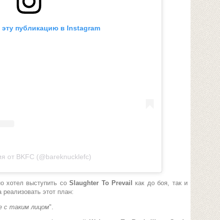
 эту публикацию в Instagram
я от BKFC (@bareknucklefc)
но хотел выступить со
Slaughter To Prevail
как до боя, так и
 реализовать этот план:
е с таким лицом
".