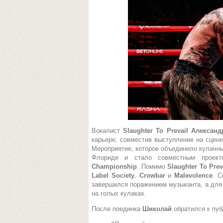
Вокалист
Slaughter To Prevail Алексан
карьере, совместив выступление на сцен
Мероприятие, которое объединило кулачны
Флориде и стало совместным прое
Championship
. Помимо
Slaughter To Prev
Label Society
,
Crowbar
и
Malevolence
. 
завершился поражением музыканта, а дл
на голых кулаках.
После поединка
Шиколай
обратился к пуб