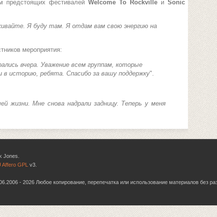
ям предстоящих фестивалей
Welcome To Rockville
и
Sonic
живайте. Я буду там. Я отдам вам свою энергию на
тников мероприятия:
ались вчера. Уважение всем группам, которые
 в историю, ребята. Спасибо за вашу поддержку
".
й жизни. Мне снова надрали задницу. Теперь у меня
k Jones.
 Affero GPL
v3.
6.06.2006 - 2026 Любое копирование, перепечатка или использование материалов без р