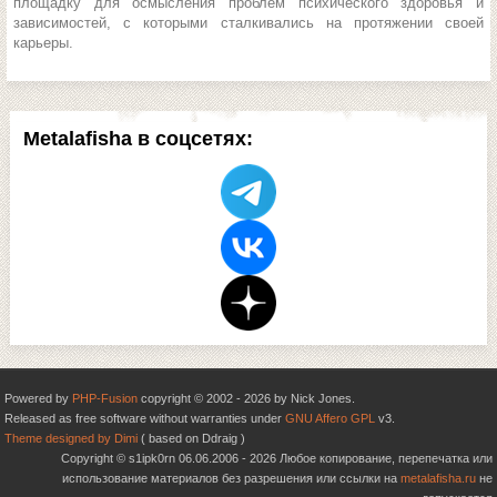
площадку для осмысления проблем психического здоровья и
зависимостей, с которыми сталкивались на протяжении своей
карьеры.
Metalafisha в соцсетях:
Powered by
PHP-Fusion
copyright © 2002 - 2026 by Nick Jones.
Released as free software without warranties under
GNU Affero GPL
v3.
Theme designed by Dimi
( based on Ddraig )
Copyright © s1ipk0rn 06.06.2006 - 2026 Любое копирование, перепечатка или
использование материалов без разрешения или ссылки на
metalafisha.ru
не