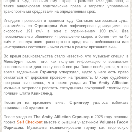
веществ.
Суд назначил ему штраф в размере 1200 долларов, а
также аннулировал водительские права и запретил управление
транспортными средствами на определённый срок.
Инцидент произошёл в прошлом году. Согласно материалам суда,
автомобиль со
Стрингером
был зафиксирован движущимся со
скоростью 191 км/ч в зоне с ограничением 100 км/ч. Два
первоначальных обвинения - превышение скорости более чем на 45
км/ч и эксплуатация транспортного средства в небезопасном или
неисправном состоянии - были сняты в рамках признания вины.
Во время разбирательства стало известно, что музыкант спешил в
Мельбурн
после того, как получил информацию о возможном
онкологическом диагнозе у своей сестры. Также сообщается, что во
время задержания
Стрингер
утверждал, будто у него есть право
отказаться от дорожной проверки на трезвость. В ходе судебного
процесса выяснилось, что после ухода из
The Amity Affliction
музыкант устроился работать сотрудником похоронной службы при
полиции штата
Квинсленд
.
Несмотря на признание вины,
Стрингеру
удалось избежать
официальной судимости.
После ухода из
The Amity Affliction Стрингер
в 2025 году основал
проект
Self Checkout
вместе с бывшим участником
Volumes
Гасом
Фариасом
. Музыканты позиционировали группу как творческую