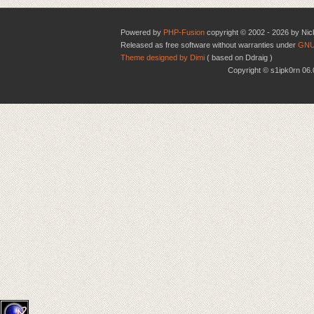
Powered by
PHP-Fusion
copyright © 2002 - 2026 by Nic
Released as free software without warranties under
GNU
Theme designed by Dimi
( based on Ddraig )
Copyright © s1ipk0rn 0