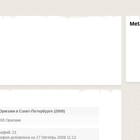
Met
Оригами в Санкт-Петербурге (2008)
008 Оригами
рафий: 21
рафия добавлена
на 17 Октябрь 2008 11:12