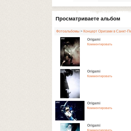
Просматриваете альбом
Фотоальбомы
>
Концерт Оригами в Санкт-Пе
Origami
Комментировать
Origami
Комментировать
Origami
Комментировать
Origami
Комментировать