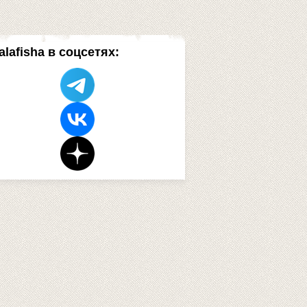
alafisha в соцсетях: