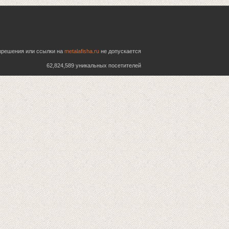
азрешения или ссылки на
metalafisha.ru
не допускается
62,824,589 уникальных посетителей