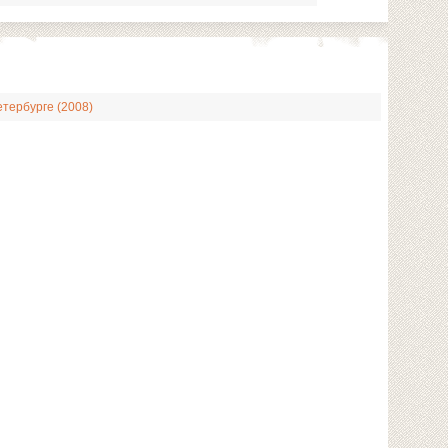
тербурге (2008)