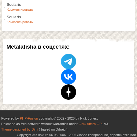
Soularis
Комментировать
Soularis
Комментировать
Metalafisha в соцсетях:
Powered by
PHP-Fusion
copyright © 2002 - 2026 by Nick Jones.
Released as free software without warranties under
GNU Affero GPL
v3.
Theme designed by Dimi
( based on Ddraig )
Copyright © s1ipk0rn 06.06.2006 - 2026 Любое копирование, перепечатка или