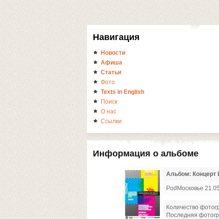
Навигация
Новости
Афиша
Статьи
Фото
Texts in English
Поиск
О нас
Ссылки
Информация о альбоме
Альбом: Концерт L
PodМосковье 21.05.
Количество фотог
Последняя фотог