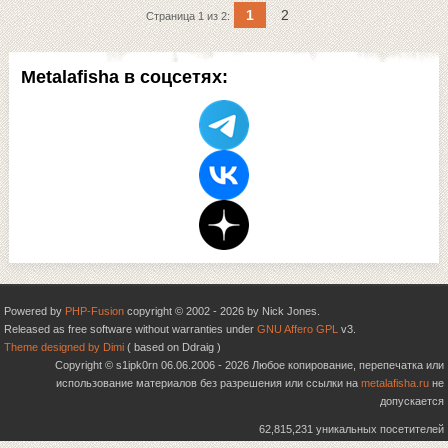
1
2
Страница 1 из 2:
Metalafisha в соцсетях:
Powered by
PHP-Fusion
copyright © 2002 - 2026 by Nick Jones.
Released as free software without warranties under
GNU Affero GPL
v3.
Theme designed by Dimi
( based on Ddraig )
Copyright © s1ipk0rn 06.06.2006 - 2026 Любое копирование, перепечатка или
использование материалов без разрешения или ссылки на
metalafisha.ru
не
допускается
62,815,231 уникальных посетителей