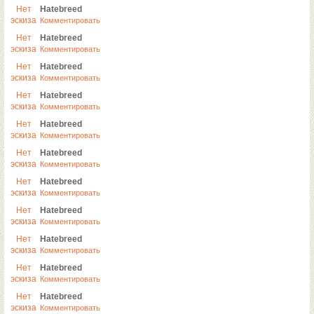
Нет
Hatebreed
эскиза
Комментировать
Нет
Hatebreed
эскиза
Комментировать
Нет
Hatebreed
эскиза
Комментировать
Нет
Hatebreed
эскиза
Комментировать
Нет
Hatebreed
эскиза
Комментировать
Нет
Hatebreed
эскиза
Комментировать
Нет
Hatebreed
эскиза
Комментировать
Нет
Hatebreed
эскиза
Комментировать
Нет
Hatebreed
эскиза
Комментировать
Нет
Hatebreed
эскиза
Комментировать
Нет
Hatebreed
эскиза
Комментировать