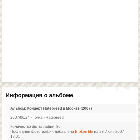
Информация о альбоме
Альбом: Концерт Hatebreed в Москве (2007)
2007/06/24 - Точка - Hatebreed
Количество фотографий: 80
Последняя фотография добавлена
Broken life
на 28 Июнь 2007
19:01