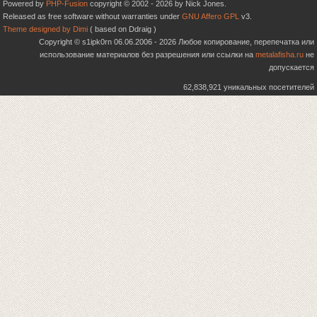
Powered by
PHP-Fusion
copyright © 2002 - 2026 by Nick Jones.
Released as free software without warranties under
GNU Affero GPL
v3.
Theme designed by Dimi
( based on Ddraig )
Copyright © s1ipk0rn 06.06.2006 - 2026 Любое копирование, перепечатка или
использование материалов без разрешения или ссылки на
metalafisha.ru
не
допускается
62,838,921 уникальных посетителей