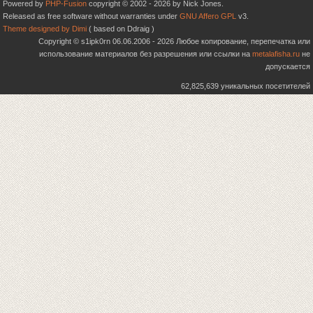
Powered by
PHP-Fusion
copyright © 2002 - 2026 by Nick Jones.
Released as free software without warranties under
GNU Affero GPL
v3.
Theme designed by Dimi
( based on Ddraig )
Copyright © s1ipk0rn 06.06.2006 - 2026 Любое копирование, перепечатка или
использование материалов без разрешения или ссылки на
metalafisha.ru
не
допускается
62,825,639 уникальных посетителей