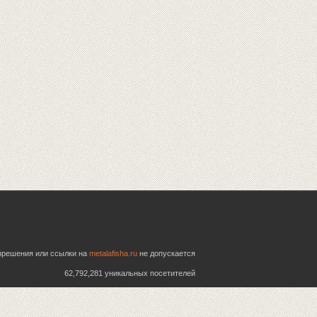
азрешения или ссылки на
metalafisha.ru
не допускается
62,792,281 уникальных посетителей