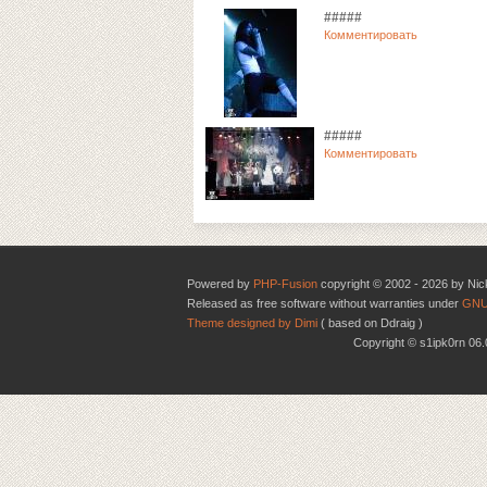
#####
Комментировать
#####
Комментировать
Powered by
PHP-Fusion
copyright © 2002 - 2026 by Nic
Released as free software without warranties under
GNU
Theme designed by Dimi
( based on Ddraig )
Copyright © s1ipk0rn 0