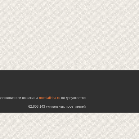
азрешения или ссылки на
metalafisha.ru
не допускается
62,808,143 уникальных посетителей