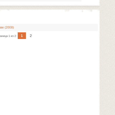
ве (2008)
1
2
аница 1 из 2: