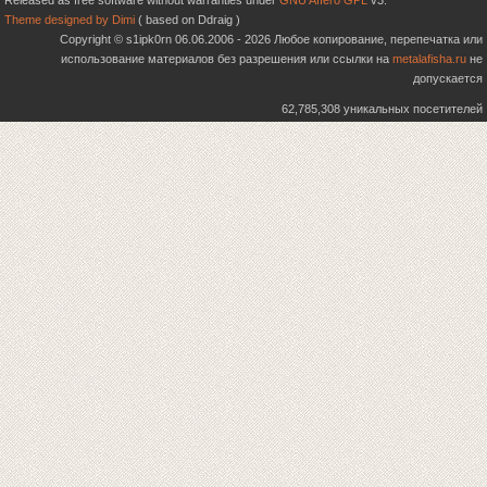
Released as free software without warranties under
GNU Affero GPL
v3.
Theme designed by Dimi
( based on Ddraig )
Copyright © s1ipk0rn 06.06.2006 - 2026 Любое копирование, перепечатка или
использование материалов без разрешения или ссылки на
metalafisha.ru
не
допускается
62,785,308 уникальных посетителей