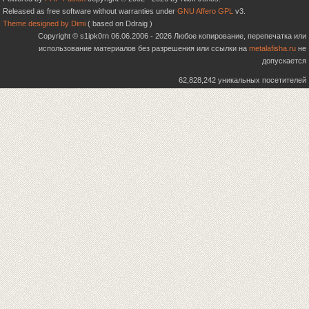
Released as free software without warranties under
GNU Affero GPL
v3.
Theme designed by Dimi
( based on Ddraig )
Copyright © s1ipk0rn 06.06.2006 - 2026 Любое копирование, перепечатка или
использование материалов без разрешения или ссылки на
metalafisha.ru
не
допускается
62,828,242 уникальных посетителей