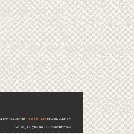
ия или ссылки на
metalafisha.ru
не допускается
62,815,486 уникальных посетителей