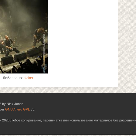
Добавлено:
sicker
6 by Nick Jones.
nder
GNU Affero GPL
v3.
06 - 2026 Любое копирование, перепечатка или использование материалов без разрешен