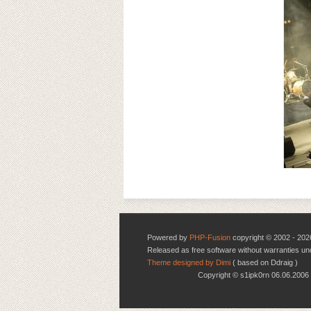
Powered by
PHP-Fusion
copyright © 2002 - 202
Released as free software without warranties u
Theme designed by Dimi
( based on Ddraig )
Copyright © s1ipk0rn 06.06.20