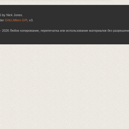
6 by Nick Jones.
nder
GNU Affero GPL
v3.
06 - 2026 Любое копирование, перепечатка или использование материалов без разрешен