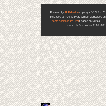
Powered by
PHP-Fusion
copyright © 2002 - 202
Released as free software without warranties u
Theme designed by Dimi
( based on Ddraig )
Copyright © s1ipk0rn 06.06.20