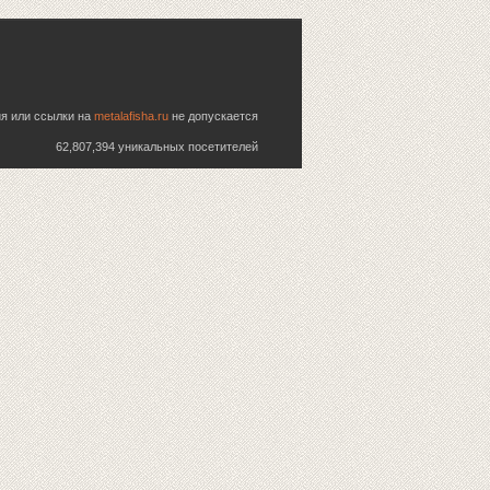
ия или ссылки на
metalafisha.ru
не допускается
62,807,394 уникальных посетителей