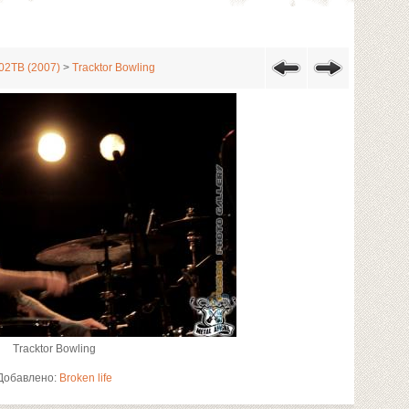
 02ТВ (2007)
>
Tracktor Bowling
Tracktor Bowling
Добавлено:
Broken life