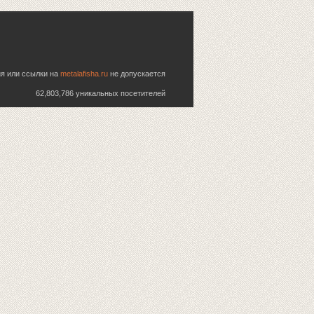
ия или ссылки на
metalafisha.ru
не допускается
62,803,786 уникальных посетителей