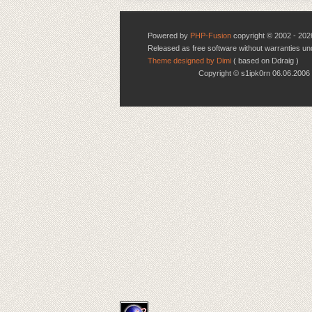
Powered by
PHP-Fusion
copyright © 2002 - 202
Released as free software without warranties u
Theme designed by Dimi
( based on Ddraig )
Copyright © s1ipk0rn 06.06.20