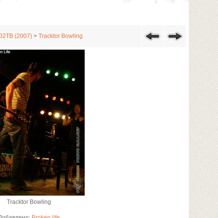
 02ТВ (2007)
>
Tracktor Bowling
Tracktor Bowling
Добавлено:
Broken life