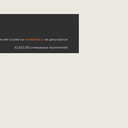
ия или ссылки на
metalafisha.ru
не допускается
62,810,055 уникальных посетителей