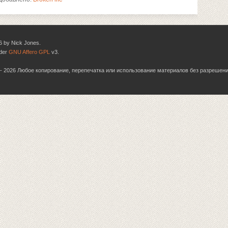
6 by Nick Jones.
nder
GNU Affero GPL
v3.
06 - 2026 Любое копирование, перепечатка или использование материалов без разрешен