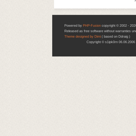
Powered by
PHP-Fusion
copyright © 2002 - 202
Released as free software without warranties u
Theme designed by Dimi
( based on Ddraig )
Copyright © s1ipk0rn 06.06.20