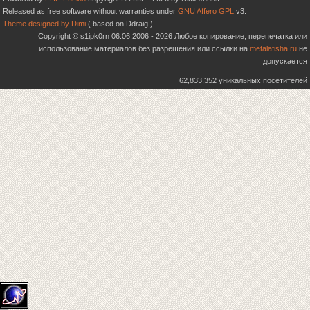
Released as free software without warranties under
GNU Affero GPL
v3.
Theme designed by Dimi
( based on Ddraig )
Copyright © s1ipk0rn 06.06.2006 - 2026 Любое копирование, перепечатка или
использование материалов без разрешения или ссылки на
metalafisha.ru
не
допускается
62,833,352 уникальных посетителей