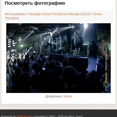
Посмотреть фотографию
Фотоальбомы
>
Концерт Horse The Band в Москве (2010)
>
Horse
The Band
Добавлено:
sicker
Powered by
PHP-Fusion
copyright © 2002 - 2026 by Nick Jones.