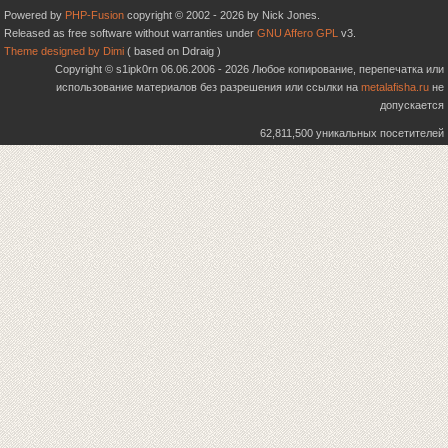
Powered by
PHP-Fusion
copyright © 2002 - 2026 by Nick Jones.
Released as free software without warranties under
GNU Affero GPL
v3.
Theme designed by Dimi
( based on Ddraig )
Copyright © s1ipk0rn 06.06.2006 - 2026 Любое копирование, перепечатка или
использование материалов без разрешения или ссылки на
metalafisha.ru
не
допускается
62,811,500 уникальных посетителей