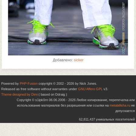
Добавлено:
sicker
Powered by
PHP-Fusion
copyright © 2002 - 2026 by Nick Jones.
Released as free software without warranties under
GNU Affero GPL
v3.
Theme designed by Dimi
( based on Ddraig )
Copyright © s1ipk0rn 06.06.2006 - 2026 Любое копирование, перепечатка или
использование материалов без разрешения или ссылки на
metalafisha.ru
не
допускается
62,811,437 уникальных посетителей