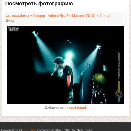
Посмотреть фотографию
Фотоальбомы
>
Концерт Animal ДжаZ в Москве (2010)
>
Animal
ДжаZ
Добавлено:
estimablejunk
Powered by
PHP-Fusion
copyright © 2002 - 2026 by Nick Jones.