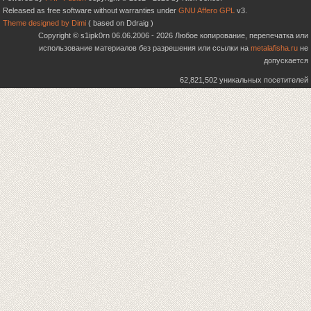
Released as free software without warranties under
GNU Affero GPL
v3.
Theme designed by Dimi
( based on Ddraig )
Copyright © s1ipk0rn 06.06.2006 - 2026 Любое копирование, перепечатка или
использование материалов без разрешения или ссылки на
metalafisha.ru
не
допускается
62,821,502 уникальных посетителей