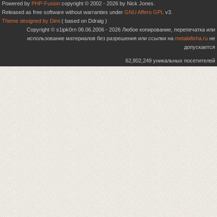
Powered by
PHP-Fusion
copyright © 2002 - 2026 by Nick Jones.
Released as free software without warranties under
GNU Affero GPL
v3.
Theme designed by Dimi
( based on Ddraig )
Copyright © s1ipk0rn 06.06.2006 - 2026 Любое копирование, перепечатка или
использование материалов без разрешения или ссылки на
metalafisha.ru
не
допускается
62,802,249 уникальных посетителей