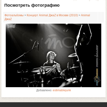
Посмотреть фотографию
Фотоальбомы
>
Концерт Animal ДжаZ в Москве (2010)
>
Animal
ДжаZ
Добавлено:
estimablejunk