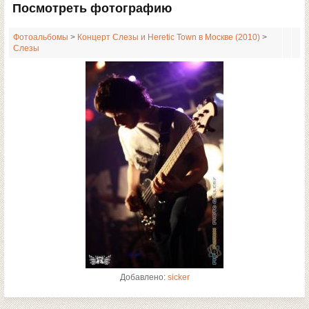
Посмотреть фотографию
Фотоальбомы
>
Концерт Слезы и Heretic Town в Москве (2010)
>
Слезы
Добавлено:
sicker