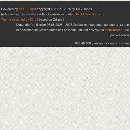
Powered by
PHP-Fusion
copyright © 2002 - 2026 by Nick Jones.
Released as free software without warranties under
GNU Affero GPL
v3.
Theme designed by Dimi
( based on Ddraig )
Copyright © s1ipk0rn 06.06.2006 - 2026 Любое копирование, перепечатка или
использование материалов без разрешения или ссылки на
metalafisha.ru
не
допускается
62,846,108 уникальных посетителей